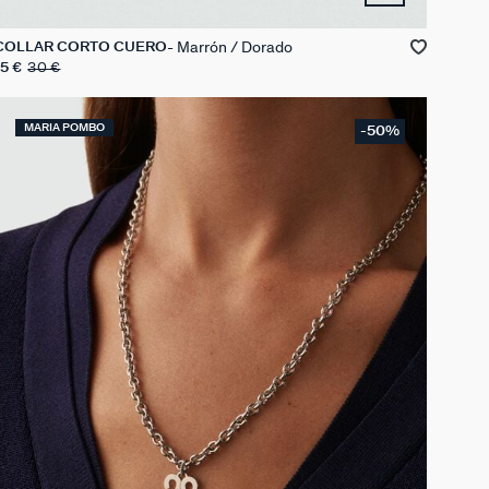
Marrón / Dorado
COLLAR CORTO CUERO
15 €
30 €
MARIA POMBO
-50%