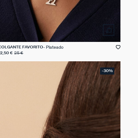
Plateado
COLGANTE FAVORITO
12,50 €
25 €
-30%