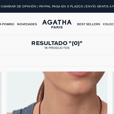
 CAMBIAR DE OPINIÓN | PAYPAL PAGA EN 3 PLAZOS | ENVÍO GRATIS A 
A POMBO
NOVEDADES
BEST SELLERS
COLEC
RESULTADO "{0}"
18 PRODUCTOS