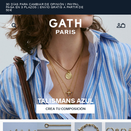
30 DÍAS PARA CAMBIAR DE OPINIÓN | PAYPAL
PAGA EN 3 PLAZOS | ENVÍO GRATIS A PARTIR DE
50€
TALISMANS AZUL
CREA TU COMPOSICIÓN