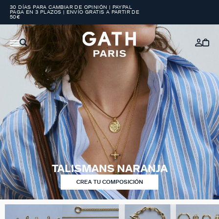
30 DÍAS PARA CAMBIAR DE OPINIÓN | PAYPAL
PAGA EN 3 PLAZOS | ENVÍO GRATIS A PARTIR DE
50€
TALISMANS NARANJA
CREA TU COMPOSICIÓN