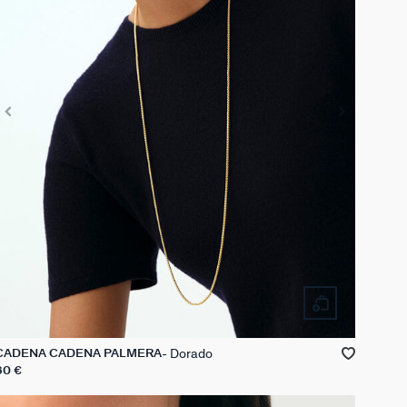
Dorado
CADENA CADENA PALMERA
60 €