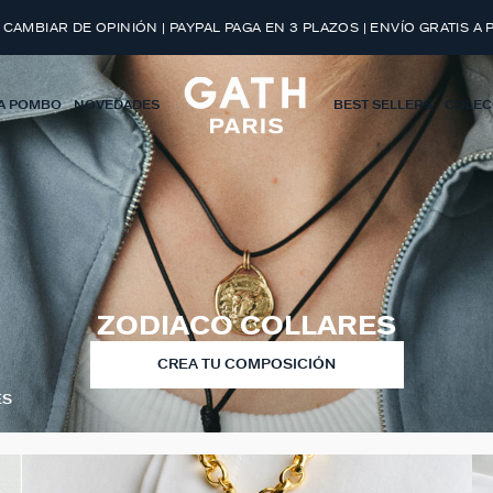
 CAMBIAR DE OPINIÓN | PAYPAL PAGA EN 3 PLAZOS | ENVÍO GRATIS A 
A POMBO
NOVEDADES
BEST SELLERS
COLEC
ZODIACO COLLARES
CREA TU COMPOSICIÓN
ES