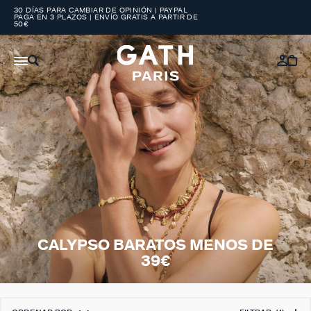
30 DÍAS PARA CAMBIAR DE OPINIÓN | PAYPAL
PAGA EN 3 PLAZOS | ENVÍO GRATIS A PARTIR DE
50€
CALYPSO BARATOS MENOS DE
39€