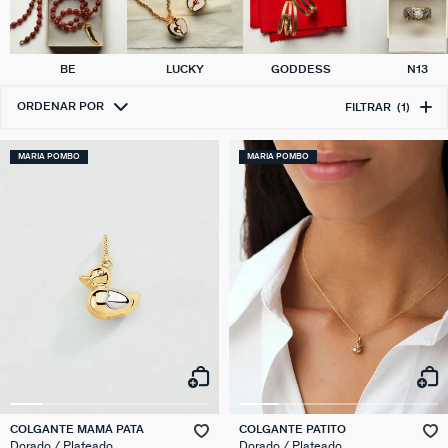
BE
LUCKY
GODDESS
N13
ORDENAR POR
FILTRAR
(1)
MARIA POMBO
MARIA POMBO
COLGANTE MAMÁ PATA
COLGANTE PATITO
Dorado / Plateado
Dorado / Plateado