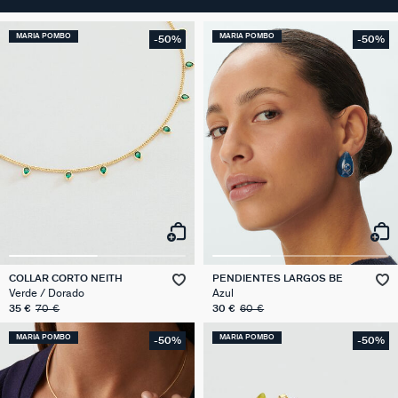
MARIA POMBO
MARIA POMBO
-50%
-50%
COLLAR CORTO NEITH
PENDIENTES LARGOS BE
Verde / Dorado
Azul
35 €
70 €
30 €
60 €
MARIA POMBO
MARIA POMBO
-50%
-50%