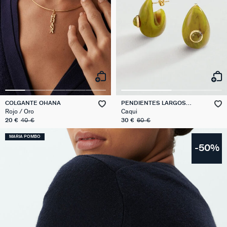
COLGANTE OHANA
PENDIENTES LARGOS
EAR2BE
Rojo / Oro
Caqui
20 €
40 €
30 €
60 €
MARIA POMBO
-50%