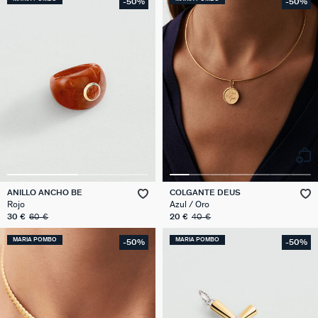
-50%
-50%
ANILLO ANCHO BE
COLGANTE DEUS
Rojo
Azul / Oro
30 €
60 €
20 €
40 €
MARIA POMBO
MARIA POMBO
-50%
-50%