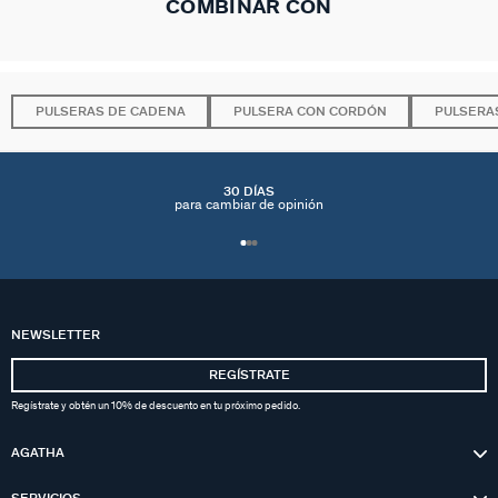
COMBINAR CON
PULSERAS DE CADENA
PULSERA CON CORDÓN
PULSERA
30 DÍAS
para cambiar de opinión
NEWSLETTER
REGÍSTRATE
Regístrate y obtén un 10% de descuento en tu próximo pedido.
AGATHA