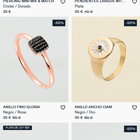
PIERCING MINI MIX & MATCH
PENDIENTES LARGOS WITH
LOVE
Cristal / Dorado
Plata
25 €
20 €
40 €
-50%
-50%
ANILLO FINO GLORIA
ANILLO ANCHO CIAM
Negro / Rosa
Negro / Oro
25 €
50 €
30 €
60 €
PLATA DE LEY 925
-50%