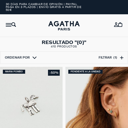
30 DÍAS PARA CAMBIAR DE OPINIÓN | PAYPAL
PAGA EN 3 PLAZOS | ENVÍO GRATIS A PARTIR DE
50€
RESULTADO "{0}"
410 PRODUCTOS
ORDENAR POR
FILTRAR
(1)
MARIA POMBO
PENDIENTE A LA UNIDAD
-50%