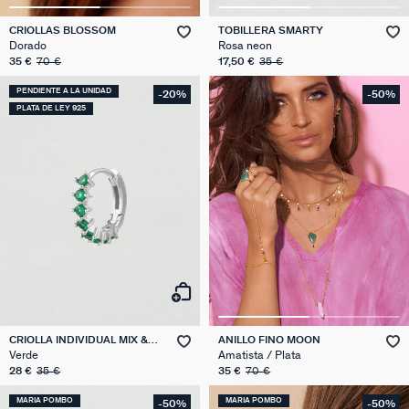
CRIOLLAS BLOSSOM
TOBILLERA SMARTY
Dorado
Rosa neon
35 €
70 €
17,50 €
35 €
PENDIENTE A LA UNIDAD
-20%
-50%
PLATA DE LEY 925
CRIOLLA INDIVIDUAL MIX &
ANILLO FINO MOON
MATCH
Verde
Amatista / Plata
28 €
35 €
35 €
70 €
MARIA POMBO
MARIA POMBO
-50%
-50%