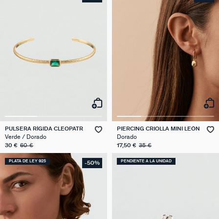
PULSERA RÍGIDA CLEOPATR
PIERCING CRIOLLA MINI LEÓN
Verde / Dorado
Dorado
30 €
60 €
17,50 €
35 €
PLATA DE LEY 925
PENDIENTE A LA UNIDAD
-50%