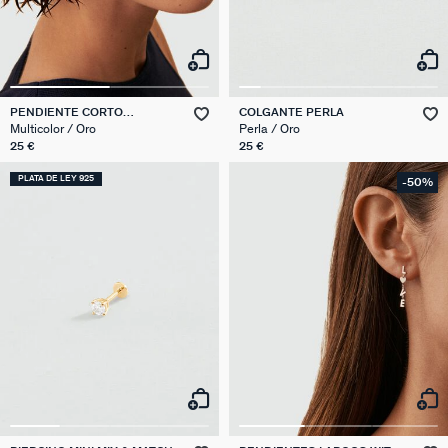
PENDIENTE CORTO
COLGANTE PERLA
INDIVIDUAL ESTRELLAS MIX
Multicolor / Oro
Perla / Oro
& MATCH
25 €
25 €
PLATA DE LEY 925
-50%