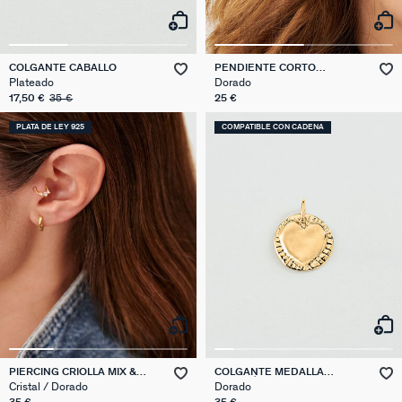
COLGANTE CABALLO
PENDIENTE CORTO
INDIVIDUAL ESTRELLA DE
Plateado
Dorado
MAR MIX & MATCH
17,50 €
35 €
25 €
PLATA DE LEY 925
COMPATIBLE CON CADENA
PIERCING CRIOLLA MIX &
COLGANTE MEDALLA
MATCH
CORAZÓN
Cristal / Dorado
Dorado