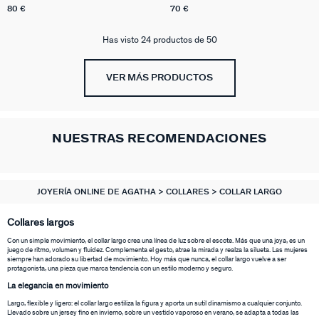
80 €
70 €
Has visto 24 productos de 50
VER MÁS PRODUCTOS
NUESTRAS RECOMENDACIONES
JOYERÍA ONLINE DE AGATHA
COLLARES
COLLAR LARGO
Collares largos
Con un simple movimiento, el collar largo crea una línea de luz sobre el escote. Más que una joya, es un
juego de ritmo, volumen y fluidez. Complementa el gesto, atrae la mirada y realza la silueta. Las mujeres
siempre han adorado su libertad de movimiento. Hoy más que nunca, el collar largo vuelve a ser
protagonista, una pieza que marca tendencia con un estilo moderno y seguro.
La elegancia en movimiento
Largo, flexible y ligero: el collar largo estiliza la figura y aporta un sutil dinamismo a cualquier conjunto.
Llevado sobre un jersey fino en invierno, sobre un vestido vaporoso en verano, se adapta a todas las