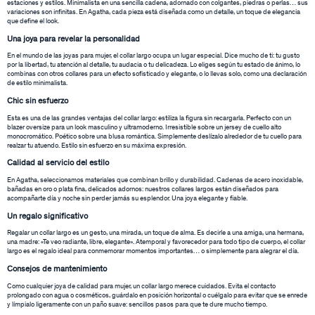
estaciones y estilos. Minimalista en una sencilla cadena, adornado con colgantes, piedras o perlas… sus
variaciones son infinitas. En Agatha, cada pieza está diseñada como un detalle, un toque de elegancia
que define el look.
Una joya para revelar la personalidad
En el mundo de las joyas para mujer, el collar largo ocupa un lugar especial. Dice mucho de ti: tu gusto
por la libertad, tu atención al detalle, tu audacia o tu delicadeza. Lo eliges según tu estado de ánimo, lo
combinas con otros collares para un efecto sofisticado y elegante, o lo llevas solo, como una declaración
de estilo minimalista.
Chic sin esfuerzo
Esta es una de las grandes ventajas del collar largo: estiliza la figura sin recargarla. Perfecto con un
blazer oversize para un look masculino y ultramoderno. Irresistible sobre un jersey de cuello alto
monocromático. Poético sobre una blusa romántica. Simplemente deslízalo alrededor de tu cuello para
realzar tu atuendo. Estilo sin esfuerzo en su máxima expresión.
Calidad al servicio del estilo
En Agatha, seleccionamos materiales que combinan brillo y durabilidad. Cadenas de acero inoxidable,
bañadas en oro o plata fina, delicados adornos: nuestros collares largos están diseñados para
acompañarte día y noche sin perder jamás su esplendor. Una joya elegante y fiable.
Un regalo significativo
Regalar un collar largo es un gesto, una mirada, un toque de alma. Es decirle a una amiga, una hermana,
una madre: «Te veo radiante, libre, elegante». Atemporal y favorecedor para todo tipo de cuerpo, el collar
largo es el regalo ideal para conmemorar momentos importantes… o simplemente para alegrar el día.
Consejos de mantenimiento
Como cualquier joya de calidad para mujer, un collar largo merece cuidados. Evita el contacto
prolongado con agua o cosméticos, guárdalo en posición horizontal o cuélgalo para evitar que se enrede
y límpialo ligeramente con un paño suave: sencillos pasos para que te dure mucho tiempo.