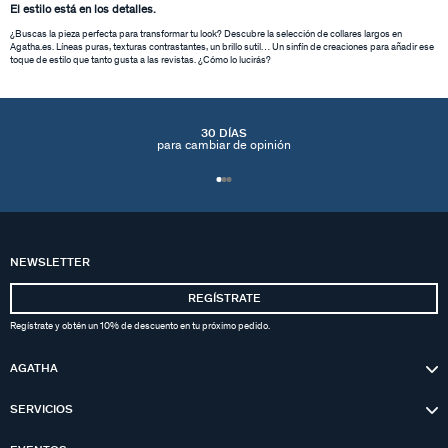
El estilo está en los detalles.
¿Buscas la pieza perfecta para transformar tu look? Descubre la selección de collares largos en
Agatha.es. Líneas puras, texturas contrastantes, un brillo sutil… Un sinfín de creaciones para añadir ese
toque de estilo que tanto gusta a las revistas. ¿Cómo lo lucirás?
30 DÍAS
para cambiar de opinión
NEWSLETTER
REGÍSTRATE
Regístrate y obtén un 10% de descuento en tu próximo pedido.
AGATHA
SERVICIOS