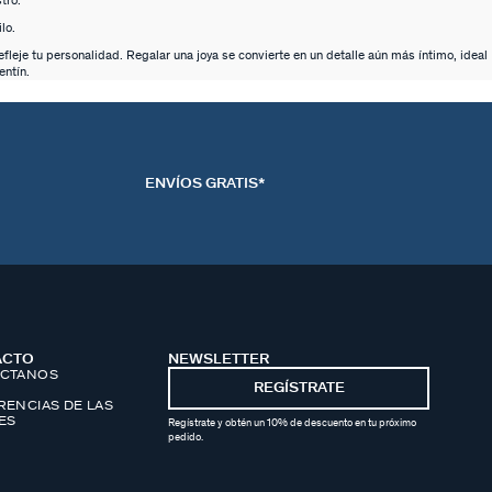
tro.
lo.
leje tu personalidad. Regalar una joya se convierte en un detalle aún más íntimo, ideal
entín.
ENVÍOS GRATIS*
ACTO
NEWSLETTER
CTANOS
REGÍSTRATE
RENCIAS DE LAS
ES
Regístrate y obtén un 10% de descuento en tu próximo
pedido.