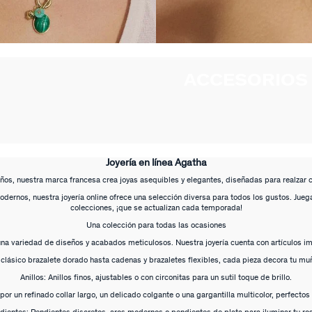
ACCESORIOS 
Joyería en línea Agatha
os, nuestra marca francesa crea joyas asequibles y elegantes, diseñadas para realzar 
odernos, nuestra joyería online ofrece una selección diversa para todos los gustos. Jue
colecciones, ¡que se actualizan cada temporada!
Una colección para todas las ocasiones
una variedad de diseños y acabados meticulosos. Nuestra joyería cuenta con artículos i
 clásico brazalete dorado hasta cadenas y brazaletes flexibles, cada pieza decora tu mu
Anillos: Anillos finos, ajustables o con circonitas para un sutil toque de brillo.
por un refinado collar largo, un delicado colgante o una gargantilla multicolor, perfectos