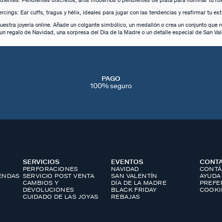
dientes: Pendientes discretos, aros modernos o pendientes de plata para iluminar tu ros
ercings: Ear cuffs, tragus y hélix, ideales para jugar con las tendencias y reafirmar tu esti
tra joyería online. Añade un colgante simbólico, un medallón o crea un conjunto que ref
un regalo de Navidad, una sorpresa del Día de la Madre o un detalle especial de San Val
PAGO
100% seguro
SERVICIOS
EVENTOS
CONT
PERFORACIONES
NAVIDAD
CONTÁ
IENDAS
SERVICIO POST VENTA
SAN VALENTÍN
AYUDA
CAMBIOS Y
DÍA DE LA MADRE
PREFE
DEVOLUCIONES
BLACK FRIDAY
COOKI
CUIDADO DE LAS JOYAS
REBAJAS