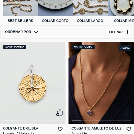
BEST SELLERS
COLLAR CORTO
COLLAR LARGO
COLLAR MID
ORDENAR POR
FILTRAR
MARIA POMBO
MARIA POMBO
-50%
COLGANTE BRÚJULA
COLGANTE AMULETO DE LUZ
Dorado / Plateado
Azul / Oro