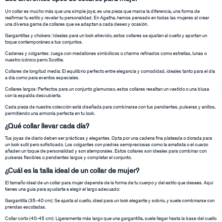
Un collar es mucho más que una simple joya; es una pieza que marca la diferencia, una forma de
reafirmar tu estilo y revelar tu personalidad. En Agatha, hemos pensado en todas las mujeres al crear
una diversa gama de collares que se adaptan a cada deseo y ocasión.
Gargantillas y chokers: Ideales para un look atrevido, estos collares se ajustan al cuello y aportan un
toque contemporáneo a tus conjuntos.
Cadenas y colgantes: Juega con medallones simbólicos o charms refinados como estrellas, lunas o
nuestro icónico perro Scottie.
Collares de longitud media: El equilibrio perfecto entre elegancia y comodidad, ideales tanto para el día
a día como para eventos especiales.
Collares largos: Perfectos para un conjunto glamuroso, estos collares resaltan un vestido o una blusa
con la espalda descubierta.
Cada pieza de nuestra colección está diseñada para combinarse con tus pendientes, pulseras y anillos,
permitiendo una armonía perfecta en tu look.
¿Qué collar llevar cada día?
Tus joyas de diario deben ser prácticas y elegantes. Opta por una cadena fina plateada o dorada para
un look sutil pero sofisticado. Los colgantes con piedras semipreciosas como la amatista o el cuarzo
añaden un toque de personalidad y son atemporales. Estos collares son ideales para combinar con
pulseras flexibles o pendientes largos y completar el conjunto.
¿Cuál es la talla ideal de un collar de mujer?
El tamaño ideal de un collar para mujer depende de la forma de tu cuerpo y del estilo que desees. Aquí
tienes una guía para ayudarte a elegir el largo adecuado:
Gargantilla (35-40 cm): Se ajusta al cuello, ideal para un look elegante y sobrio, y suele combinarse con
prendas escotadas.
Collar corto (40-45 cm): Ligeramente más largo que una gargantilla, suele llegar hasta la base del cuello