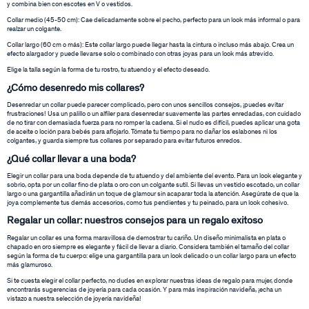
y combina bien con escotes en V o vestidos.
Collar medio (45-50 cm): Cae delicadamente sobre el pecho, perfecto para un look más informal o para
realzar un colgante.
Collar largo (60 cm o más): Este collar largo puede llegar hasta la cintura o incluso más abajo. Crea un
efecto alargador y puede llevarse solo o combinado con otras joyas para un look más atrevido.
Elige la talla según la forma de tu rostro, tu atuendo y el efecto deseado.
¿Cómo desenredo mis collares?
Desenredar un collar puede parecer complicado, pero con unos sencillos consejos, ¡puedes evitar
frustraciones! Usa un palillo o un alfiler para desenredar suavemente las partes enredadas, con cuidado
de no tirar con demasiada fuerza para no romper la cadena. Si el nudo es difícil, puedes aplicar una gota
de aceite o loción para bebés para aflojarlo. Tómate tu tiempo para no dañar los eslabones ni los
colgantes, y guarda siempre tus collares por separado para evitar futuros enredos.
¿Qué collar llevar a una boda?
Elegir un collar para una boda depende de tu atuendo y del ambiente del evento. Para un look elegante y
sobrio, opta por un collar fino de plata o oro con un colgante sutil. Si llevas un vestido escotado, un collar
largo o una gargantilla añadirán un toque de glamour sin acaparar toda la atención. Asegúrate de que la
joya complemente tus demás accesorios, como tus pendientes y tu peinado, para un look cohesivo.
Regalar un collar: nuestros consejos para un regalo exitoso
Regalar un collar es una forma maravillosa de demostrar tu cariño. Un diseño minimalista en plata o
chapado en oro siempre es elegante y fácil de llevar a diario. Considera también el tamaño del collar
según la forma de tu cuerpo: elige una gargantilla para un look delicado o un collar largo para un efecto
más glamuroso.
Si te cuesta elegir el collar perfecto, no dudes en explorar nuestras ideas de regalo para mujer, donde
encontrarás sugerencias de joyería para cada ocasión. Y para más inspiración navideña, ¡echa un
vistazo a nuestra selección de joyería navideña!