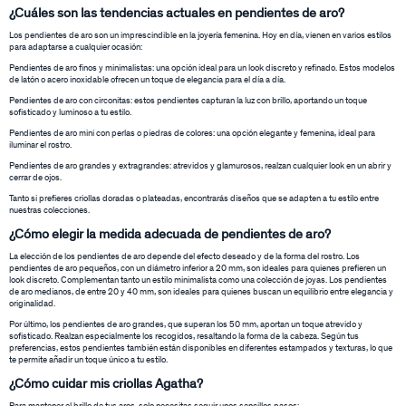
¿Cuáles son las tendencias actuales en pendientes de aro?
Los pendientes de aro son un imprescindible en la joyería femenina. Hoy en día, vienen en varios estilos
para adaptarse a cualquier ocasión:
Pendientes de aro finos y minimalistas: una opción ideal para un look discreto y refinado. Estos modelos
de latón o acero inoxidable ofrecen un toque de elegancia para el día a día.
Pendientes de aro con circonitas: estos pendientes capturan la luz con brillo, aportando un toque
sofisticado y luminoso a tu estilo.
Pendientes de aro mini con perlas o piedras de colores: una opción elegante y femenina, ideal para
iluminar el rostro.
Pendientes de aro grandes y extragrandes: atrevidos y glamurosos, realzan cualquier look en un abrir y
cerrar de ojos.
Tanto si prefieres criollas doradas o plateadas, encontrarás diseños que se adapten a tu estilo entre
nuestras colecciones.
¿Cómo elegir la medida adecuada de pendientes de aro?
La elección de los pendientes de aro depende del efecto deseado y de la forma del rostro. Los
pendientes de aro pequeños, con un diámetro inferior a 20 mm, son ideales para quienes prefieren un
look discreto. Complementan tanto un estilo minimalista como una colección de joyas. Los pendientes
de aro medianos, de entre 20 y 40 mm, son ideales para quienes buscan un equilibrio entre elegancia y
originalidad.
Por último, los pendientes de aro grandes, que superan los 50 mm, aportan un toque atrevido y
sofisticado. Realzan especialmente los recogidos, resaltando la forma de la cabeza. Según tus
preferencias, estos pendientes también están disponibles en diferentes estampados y texturas, lo que
te permite añadir un toque único a tu estilo.
¿Cómo cuidar mis criollas Agatha?