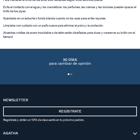
Para mantener el brillo de tus aros, solo necesitas seguir unos sencillos pasos:
Evita el contacto con el agua y los cosméticos: los perfumes, las cremas y las lociones pueden opacar el
brillo de tus joyas.
Guárdalos en un estuche o funda blanda cuando no los uses para evitar rayones.
Límpialos con cuidado con un paño suave para eliminar el polvo y la oxidación.
¡Nuestras criollas de acero inoxidable o de latón están diseñadas para durar y conservar su brillo con el
tiempo!
30 DÍAS
para cambiar de opinión
NEWSLETTER
REGÍSTRATE
Regístrate y obtén un 10% de descuento en tu próximo pedido.
AGATHA