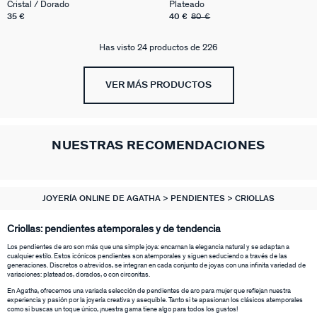
MATCH
Cristal / Dorado
Plateado
35 €
40 €
80 €
Has visto 24 productos de 226
VER MÁS PRODUCTOS
NUESTRAS RECOMENDACIONES
JOYERÍA ONLINE DE AGATHA
PENDIENTES
CRIOLLAS
Criollas: pendientes atemporales y de tendencia
Los pendientes de aro son más que una simple joya: encarnan la elegancia natural y se adaptan a
cualquier estilo. Estos icónicos pendientes son atemporales y siguen seduciendo a través de las
generaciones. Discretos o atrevidos, se integran en cada conjunto de joyas con una infinita variedad de
variaciones: plateados, dorados, o con circonitas.
En Agatha, ofrecemos una variada selección de pendientes de aro para mujer que reflejan nuestra
experiencia y pasión por la joyería creativa y asequible. Tanto si te apasionan los clásicos atemporales
como si buscas un toque único, ¡nuestra gama tiene algo para todos los gustos!