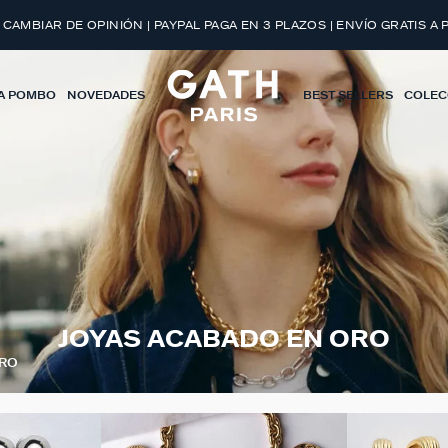
 CAMBIAR DE OPINIÓN | PAYPAL PAGA EN 3 PLAZOS | ENVÍO GRATIS A 
A POMBO
NOVEDADES
BEST SELLERS
COLEC
JOYAS ACABADO EN ORO
ORO