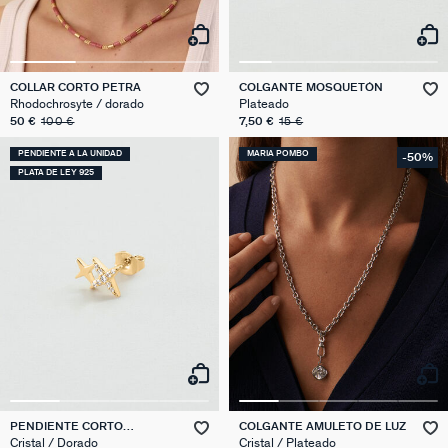
COLLAR CORTO PETRA
COLGANTE MOSQUETÓN
Rhodochrosyte / dorado
Plateado
50 €
100 €
7,50 €
15 €
PENDIENTE A LA UNIDAD
MARIA POMBO
-50%
PLATA DE LEY 925
PENDIENTE CORTO
COLGANTE AMULETO DE LUZ
INDIVIDUAL ESTRELLAS MIX
Cristal / Dorado
Cristal / Plateado