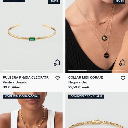
-50%
-50%
PULSERA RÍGIDA CLEOPATR
COLLAR MIDI CORAJE
Verde / Dorado
Negro / Oro
30 €
60 €
27,50 €
55 €
COMPATIBLE CON CADENA
COMPATIBLE CON CHARM