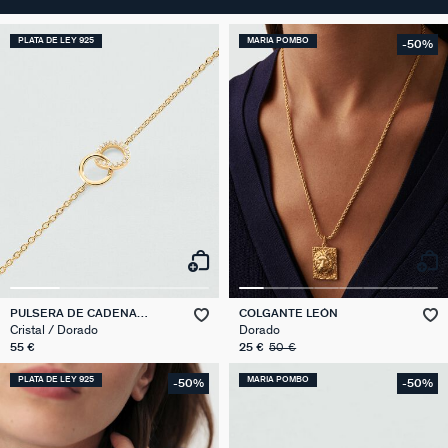
PLATA DE LEY 925
MARIA POMBO
-50%
PULSERA DE CADENA
COLGANTE LEÓN
RONDOU
Cristal / Dorado
Dorado
55 €
25 €
50 €
PLATA DE LEY 925
MARIA POMBO
-50%
-50%