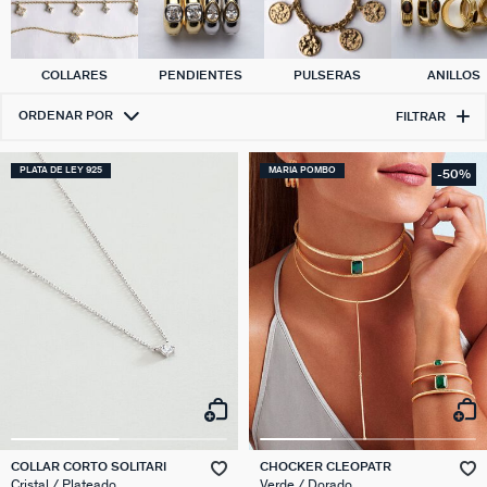
COLLARES
PENDIENTES
PULSERAS
ANILLOS
ORDENAR POR
FILTRAR
PLATA DE LEY 925
MARIA POMBO
-50%
COLLAR CORTO SOLITARI
CHOCKER CLEOPATR
Cristal / Plateado
Verde / Dorado