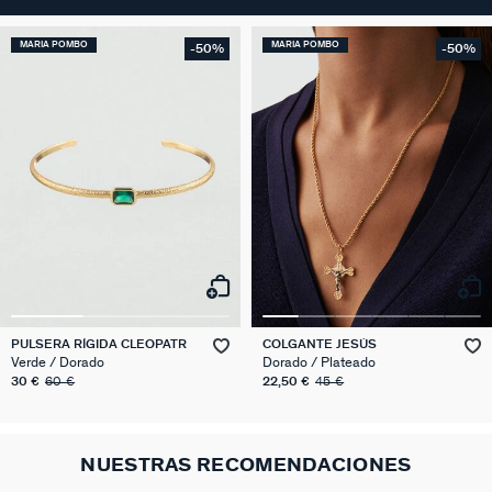
MARIA POMBO
MARIA POMBO
-50%
-50%
PULSERA RÍGIDA CLEOPATR
COLGANTE JESÚS
Verde / Dorado
Dorado / Plateado
30 €
60 €
22,50 €
45 €
NUESTRAS RECOMENDACIONES