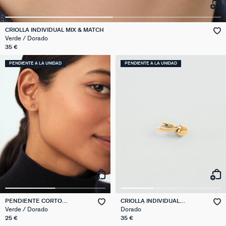
CRIOLLA INDIVIDUAL MIX & MATCH
Verde / Dorado
35 €
PENDIENTE A LA UNIDAD
PENDIENTE A LA UNIDAD
PENDIENTE CORTO
CRIOLLA INDIVIDUAL
INDIVIDUAL FLOR MIX &
CORAZÓN MIX & MATCH
Verde / Dorado
Dorado
MATCH
25 €
35 €