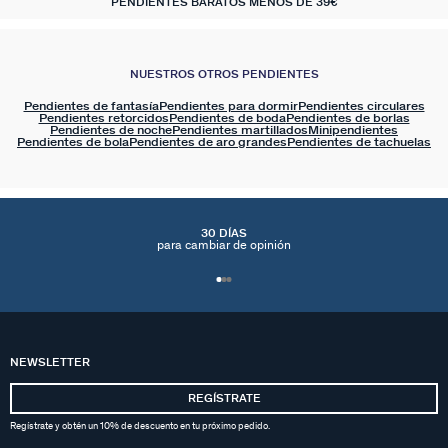
PENDIENTES BARATOS MENOS DE 39€
NUESTROS OTROS PENDIENTES
Pendientes de fantasía
Pendientes para dormir
Pendientes circulares
Pendientes retorcidos
Pendientes de boda
Pendientes de borlas
Pendientes de noche
Pendientes martillados
Minipendientes
Pendientes de bola
Pendientes de aro grandes
Pendientes de tachuelas
30 DÍAS
para cambiar de opinión
NEWSLETTER
REGÍSTRATE
Regístrate y obtén un 10% de descuento en tu próximo pedido.