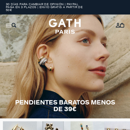
30 DÍAS PARA CAMBIAR DE OPINIÓN | PAYPAL
PAGA EN 3 PLAZOS | ENVÍO GRATIS A PARTIR DE
50€
PENDIENTES BARATOS MENOS
DE 39€