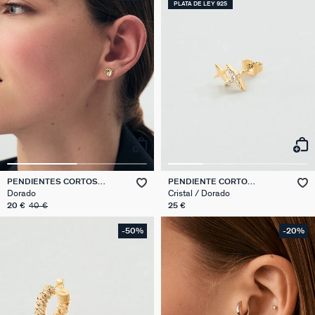
PLATA DE LEY 925
PENDIENTES CORTOS
PENDIENTE CORTO
BLOSSOM
INDIVIDUAL ESTRELLAS MIX
Dorado
Cristal / Dorado
& MATCH
20 €
40 €
25 €
-50%
-20%