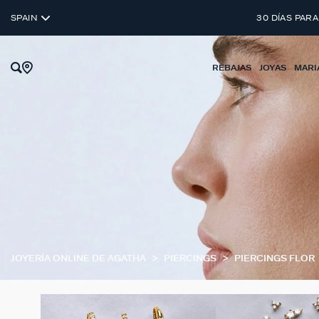
SPAIN
30 DÍAS PARA
REBAJAS
JOYAS
MARI
JOYERÍA ONLINE DE AGATHA
PIERCINGS
PIERCINGS FLOR