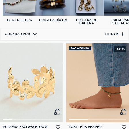
BEST SELLERS
PULSERA RÍGIDA
PULSERA DE
PULSERA
CADENA
PLATEADA
ORDENAR POR
FILTRAR
MARIA POMBO
-50%
PULSERA ESCLAVA BLOOM
TOBILLERA VESPER