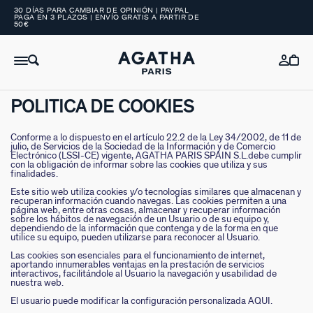
30 DÍAS PARA CAMBIAR DE OPINIÓN | PAYPAL
PAGA EN 3 PLAZOS | ENVÍO GRATIS A PARTIR DE
50€
POLITICA DE COOKIES
Conforme a lo dispuesto en el artículo 22.2 de la Ley 34/2002, de 11 de
julio, de Servicios de la Sociedad de la Información y de Comercio
Electrónico (LSSI-CE) vigente, AGATHA PARIS SPAIN S.L.debe cumplir
con la obligación de informar sobre las cookies que utiliza y sus
finalidades.
Este sitio web utiliza cookies y/o tecnologías similares que almacenan y
recuperan información cuando navegas. Las cookies permiten a una
página web, entre otras cosas, almacenar y recuperar información
sobre los hábitos de navegación de un Usuario o de su equipo y,
dependiendo de la información que contenga y de la forma en que
utilice su equipo, pueden utilizarse para reconocer al Usuario.
Las cookies son esenciales para el funcionamiento de internet,
aportando innumerables ventajas en la prestación de servicios
interactivos, facilitándole al Usuario la navegación y usabilidad de
nuestra web.
El usuario puede modificar la configuración personalizada AQUI.