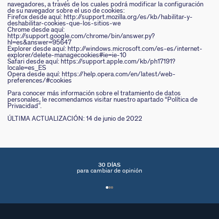
ANILLOS HASTA -50%
N13
COLLAR MIDI
CRIOLLAS
TOBILLERA
ANILLOS DORADOS
MEDALLAS
PIERCING CRIOLLA
MADELEINE
CINTURONES
MOMENT
navegadores, a través de los cuales podrá modificar la configuración
de su navegador sobre el uso de cookies:
Firefox desde aquí: http://support.mozilla.org/es/kb/habilitar-y-
COLGANTES HASTA -50%
PRISMA
CADENA
PIERCINGS
PULSERAS MOMENT
ANILLOS PLATEADOS
PIEDRAS NATURALES
PIERCING ACCESORIOS
TALISMANS
LLAVEROS
CONTÁCTANOS
deshabilitar-cookies-que-los-sitios-we
Chrome desde aquí:
http://support.google.com/chrome/bin/answer.py?
hl=es&answer=95647
PIERCINGS HASTA -50%
BEST SELLERS
COLGANTE
PENDIENTES
PULSERAS DORADAS
CHARMS MINIS
SET DE PENDIENTES
SACRÉ CŒUR
EXTENSOR DE CADENAS
Explorer desde aquí: http://windows.microsoft.com/es-es/internet-
explorer/delete-managecookies#ie=ie-10
Safari desde aquí: https://support.apple.com/kb/ph17191?
ACCESORIOS HASTA -50%
COLLARES DORADO
PENDIENTES DORADOS
PULSERAS PLATEADAS
COLLARES COMPATIBLES
PIERCING PIEDRAS NATURALES
SEGUNDA PIEL
locale=es_ES
Opera desde aquí: https://help.opera.com/en/latest/web-
preferences/#cookies
PLATA DE LEY HASTA -50%
COLLARES PLATEADOS
PENDIENTES PLATEADOS
PENDIENTES COMPATIBLES
PERFORACIONES
BELOVED
Para conocer más información sobre el tratamiento de datos
personales, le recomendamos visitar nuestro apartado “Política de
Privacidad”.
NUESTROS LOOKS
NUESTROS LOOKS
1974
ÚLTIMA ACTUALIZACIÓN: 14 de junio de 2022
COMPONER MI JOYA
PIERCINGS DORADOS
LUCKY
PIERCINGS PLATEADOS
PALAIS ROYAL
30 DÍAS
para cambiar de opinión
PONT DES ARTS
CANDY