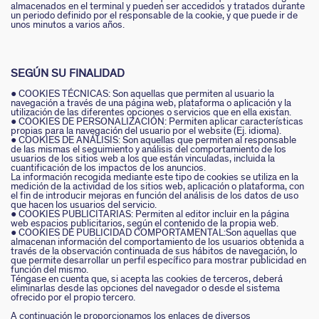
almacenados en el terminal y pueden ser accedidos y tratados durante
un periodo definido por el responsable de la cookie, y que puede ir de
unos minutos a varios años.
SEGÚN SU FINALIDAD
● COOKIES TÉCNICAS: Son aquellas que permiten al usuario la
navegación a través de una página web, plataforma o aplicación y la
utilización de las diferentes opciones o servicios que en ella existan.
● COOKIES DE PERSONALIZACIÓN: Permiten aplicar características
propias para la navegación del usuario por el website (Ej. idioma).
MARIA POMBO
COLECCIONES
ACCESORIOS
PENDIENTES
PIERCINGS
COLLARES
PULSERAS
LA MARCA
REBAJAS
CHARMS
ANILLOS
● COOKIES DE ANÁLISIS: Son aquellas que permiten al responsable
de las mismas el seguimiento y análisis del comportamiento de los
usuarios de los sitios web a los que están vinculadas, incluida la
cuantificación de los impactos de los anuncios.
La información recogida mediante este tipo de cookies se utiliza en la
medición de la actividad de los sitios web, aplicación o plataforma, con
el fin de introducir mejoras en función del análisis de los datos de uso
TODOS LOS PRODUCTOS
LUCKY
TODOS LOS COLLARES
TODOS LOS PENDIENTES
TODAS LAS PULSERAS
TODOS LOS ANILLOS
TODOS LOS CHARMS
TODOS LOS PIERCINGS
CALYPSO
TODOS LOS ACCESORIOS
NUESTRA HISTORIA
que hacen los usuarios del servicio.
● COOKIES PUBLICITARIAS: Permiten al editor incluir en la página
web espacios publicitarios, según el contenido de la propia web.
PENDIENTES HASTA -50%
CALMA
COLLAR CORTO
PENDIENTES LARGOS
PULSERA RÍGIDA
ANILLO FINO
LUCKY
TRAGUS&HÉLIX
PANGEA
PINZAS PARA EL PELO
NUESTRAS TIENDAS
● COOKIES DE PUBLICIDAD COMPORTAMENTAL:Son aquellas que
almacenan información del comportamiento de los usuarios obtenida a
través de la observación continuada de sus hábitos de navegación, lo
COLLARES HASTA -50%
BE
COLLAR LARGO
PENDIENTES CORTOS
PULSERA DE CADENA
ANILLO ANCHO
TALISMANS
EAR CUFF
CALMA
BROCHES
PERFORACIÓN
que permite desarrollar un perfil específico para mostrar publicidad en
función del mismo.
Téngase en cuenta que, si acepta las cookies de terceros, deberá
eliminarlas desde las opciones del navegador o desde el sistema
PULSERAS HASTA -50%
TIARÉ
CHOCKER
PENDIENTES DE CLIP
PULSERA CON CORDÓN
ANILLO AJUSTABLE
ZODIACO
PIERCING MINI
LA RIVIERA
FOULARDS
AYUDA
ofrecido por el propio tercero.
A continuación le proporcionamos los enlaces de diversos