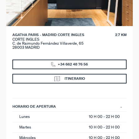
AGATHA PARIS - MADRID CORTE INGLES
2.7 KM
CORTE INGLES
C. de Raimundo Fernández Villaverde, 65
28003 MADRID
+34 662 48 76 56
ITINERARIO
HORARIO DE APERTURA
Lunes
10 H 00 - 22 H 00
Martes
10 H 00 - 22 H 00
Miércoles
10 H 00 - 22 H 00