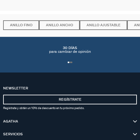
ANILLO FINO
ANILLO ANCHO
ANILLO AJUSTABLE
AN
30 DÍAS
para cambiar de opinión
NEWSLETTER
REGÍSTRATE
Regístrate y obtén un 10% de descuento en tu próximo pedido.
AGATHA
SERVICIOS