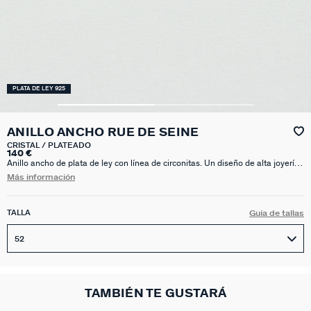
PLATA DE LEY 925
ANILLO ANCHO RUE DE SEINE
CRISTAL / PLATEADO
140 €
Anillo ancho de plata de ley con línea de circonitas. Un diseño de alta joyería
que podrás lucir todos los días.
Más información
TALLA
Guía de tallas
52
TAMBIÉN TE GUSTARÁ