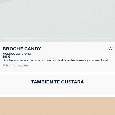
BROCHE CANDY
MULTICOLOR / ORO
60 €
Broche acabado en oro con circonitas de diferentes formas y colores. Es el
toque definitivo para dar carácter y originalidad a todos tus looks.
Más información
TAMBIÉN TE GUSTARÁ