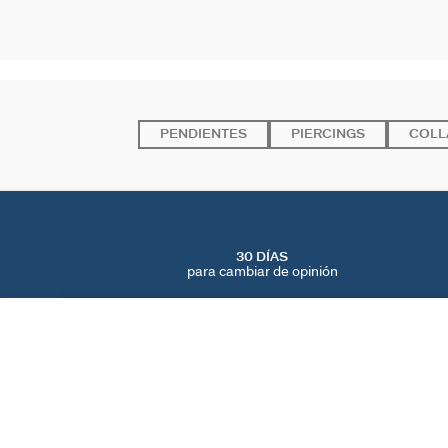
PENDIENTES
PIERCINGS
COLL
30 DÍAS
para cambiar de opinión
BROCHE SACRÉ CŒUR
Dorado
35 €
ENCUENTRA UNA TIENDA
AGATHA
NUESTRA HISTORIA