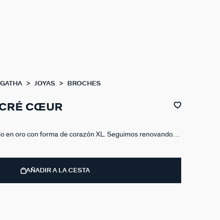
AGATHA
JOYAS
BROCHES
CRÉ CŒUR
do en oro con forma de corazón XL. Seguimos renovando
ue son el complemento de moda. Este es un verdadero
e lo querrás quitar!
AÑADIR A LA CESTA