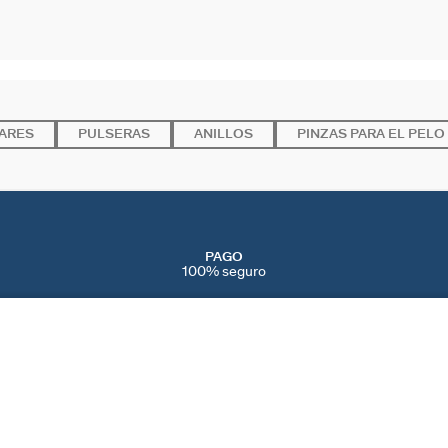
ARES
PULSERAS
ANILLOS
PINZAS PARA EL PELO
PAGO
100% seguro
SERVICIOS
EVENTOS
CONT
PERFORACIONES
NAVIDAD
CONTÁ