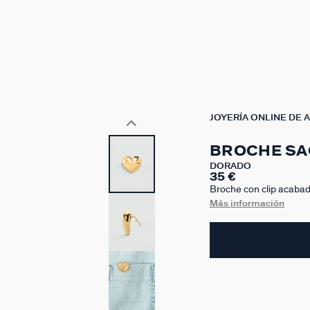
JOYERÍA ONLINE DE 
BROCHE SA
DORADO
35 €
Broche con clip acaba
nuestros broches porq
Más información
fondo de armario. ¡No t