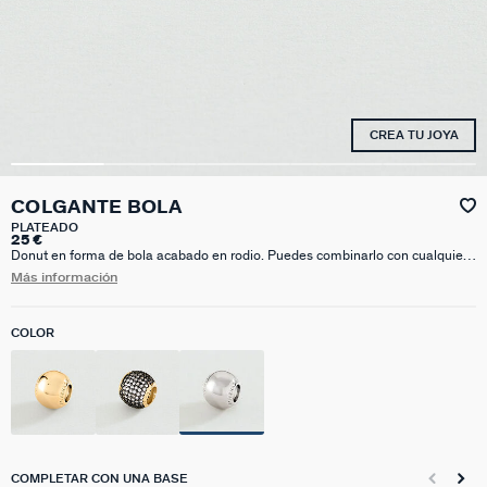
CREA TU JOYA
COLGANTE BOLA
PLATEADO
25 €
Donut en forma de bola acabado en rodio. Puedes combinarlo con cualquier
base y personalizar tus joyas sin límite.
Más información
COLOR
COMPLETAR CON UNA BASE