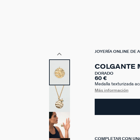
JOYERÍA ONLINE DE 
COLGANTE 
DORADO
60 €
Medalla texturizada ac
resto de colgantes y per
Más información
COMPLETAR CON UN