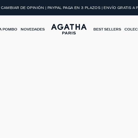
BRIR EL LOOK
CREA TU JOYA
 CAMBIAR DE OPINIÓN | PAYPAL PAGA EN 3 PLAZOS | ENVÍO GRATIS A 
A POMBO
NOVEDADES
BEST SELLERS
COLEC