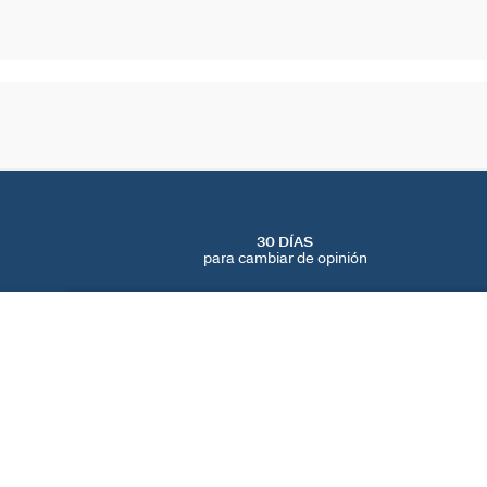
30 DÍAS
para cambiar de opinión
COLGANTE MEDALLA MARTILLADA
Dorado
60 €
ENCUENTRA UNA TIENDA
AGATHA
NUESTRA HISTORIA
LOCALIZADOR DE T