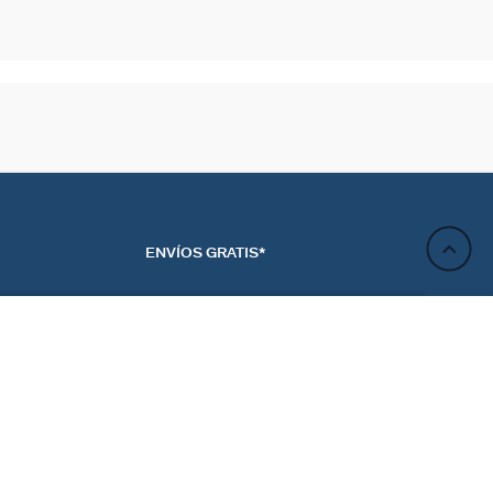
ENVÍOS GRATIS*
AÑADIR A LA CESTA
ACTO
NEWSLETTER
CTANOS
REGÍSTRATE
RENCIAS DE LAS
ES