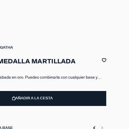
AGATHA
MEDALLA MARTILLADA
abada en oro. Puedes combinarla con cualquier base y
sonalizar tus joyas sin límite.
AÑADIR A LA CESTA
A BASE