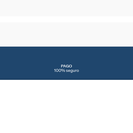
PAGO
100% seguro
CREA TU JOYA
SERVICIOS
EVENTOS
CONT
PERFORACIONES
NAVIDAD
CONTÁ
IENDAS
SERVICIO POST VENTA
SAN VALENTÍN
AYUDA
CAMBIOS Y
DÍA DE LA MADRE
PREFE
DEVOLUCIONES
BLACK FRIDAY
COOKI