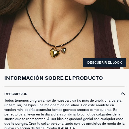
ANILLOS HASTA -50%
N13
COLLAR MIDI
CRIOLLAS
TOBILLERA
ANILLOS DORADOS
MEDALLAS
PIERCING CRIOLLA
MADELEINE
CINTURONES
MOMENT
COLGANTES HASTA -50%
PRISMA
CADENA
PIERCINGS
PULSERAS MOMENT
ANILLOS PLATEADOS
PIEDRAS NATURALES
PIERCING ACCESORIOS
TALISMANS
LLAVEROS
CONTÁCTANOS
PIERCINGS HASTA -50%
BEST SELLERS
COLGANTE
PENDIENTES
PULSERAS DORADAS
CHARMS MINIS
SET DE PENDIENTES
SACRÉ CŒUR
EXTENSOR DE CADENAS
ACCESORIOS HASTA -50%
COLLARES DORADO
PENDIENTES DORADOS
PULSERAS PLATEADAS
COLLARES COMPATIBLES
PIERCING PIEDRAS NATURALES
SEGUNDA PIEL
PLATA DE LEY HASTA -50%
COLLARES PLATEADOS
PENDIENTES PLATEADOS
PENDIENTES COMPATIBLES
PERFORACIONES
BELOVED
DESCUBRIR EL LOOK
NUESTROS LOOKS
NUESTROS LOOKS
1974
COMPONER MI JOYA
PIERCINGS DORADOS
LUCKY
INFORMACIÓN SOBRE EL PRODUCTO
PIERCINGS PLATEADOS
PALAIS ROYAL
DESCRIPCIÓN
Todos tenemos un gran amor de nuestra vida (¡o más de uno!), una pareja,
PONT DES ARTS
un familiar, los hijos, una mejor amiga del alma. Con este amuleto en
versión mini podrás acumular tantos grandes amores como quieras. Es
perfecto para llevar en tu día a día y combinarlo con otros colgantes de la
CANDY
suerte que te representen. Al ser bicolor, quedará genial con cualquier cosa
que te pongas. Crea tu collar personalizado con los amuletos de moda de la
nueva colección de Maria Pombo X AGATHA.