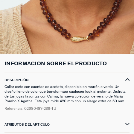
ANILLOS HASTA -50%
N13
COLLAR MIDI
CRIOLLAS
TOBILLERA
ANILLOS DORADOS
MEDALLAS
PIERCING CRIOLLA
MADELEINE
CINTURONES
MOMENT
COLGANTES HASTA -50%
PRISMA
CADENA
PIERCINGS
PULSERAS MOMENT
ANILLOS PLATEADOS
PIEDRAS NATURALES
PIERCING ACCESORIOS
TALISMANS
LLAVEROS
CONTÁCTANOS
PIERCINGS HASTA -50%
BEST SELLERS
COLGANTE
PENDIENTES
PULSERAS DORADAS
CHARMS MINIS
SET DE PENDIENTES
SACRÉ CŒUR
EXTENSOR DE CADENAS
ACCESORIOS HASTA -50%
COLLARES DORADO
PENDIENTES DORADOS
PULSERAS PLATEADAS
COLLARES COMPATIBLES
PIERCING PIEDRAS NATURALES
SEGUNDA PIEL
PLATA DE LEY HASTA -50%
COLLARES PLATEADOS
PENDIENTES PLATEADOS
PENDIENTES COMPATIBLES
PERFORACIONES
BELOVED
INFORMACIÓN SOBRE EL PRODUCTO
NUESTROS LOOKS
NUESTROS LOOKS
1974
COMPONER MI JOYA
PIERCINGS DORADOS
LUCKY
DESCRIPCIÓN
Collar corto con cuentas de acetato, disponible en marrón o verde. Un
diseño lleno de color que transformará cualquier look al instante. Disfruta
PIERCINGS PLATEADOS
PALAIS ROYAL
de tus joyas favoritas con Calma, la nueva colección de verano de María
Pombo X Agatha. Esta joya mide 420 mm con un alargo extra de 50 mm
PONT DES ARTS
Referencia:
02680487-236-TU
CANDY
ATRIBUTOS DEL ARTÍCULO