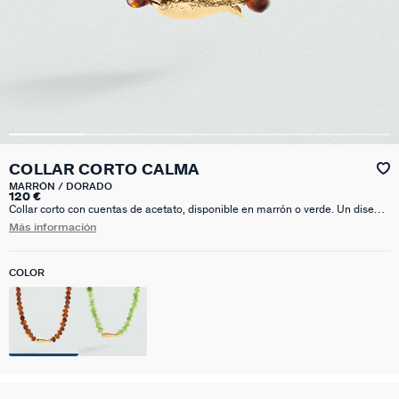
COLLAR CORTO CALMA
MARRÓN / DORADO
120 €
Collar corto con cuentas de acetato, disponible en marrón o verde. Un diseño
lleno de color que transformará cualquier look al instante. Disfruta de tus
Más información
joyas favoritas con Calma, la nueva colección de verano de María Pombo X
Agatha. Esta joya mide 420 mm con un alargo extra de 50 mm
COLOR