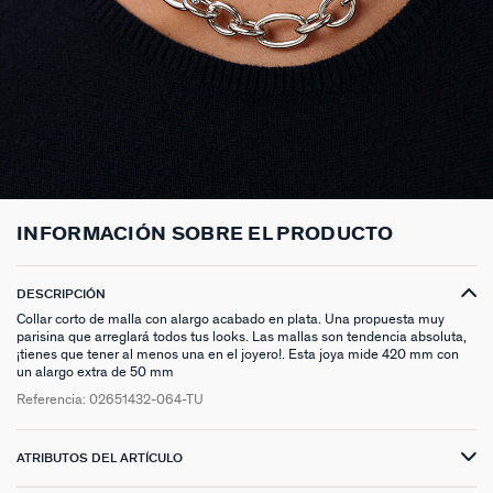
ANILLOS HASTA -50%
N13
COLLAR MIDI
CRIOLLAS
TOBILLERA
ANILLOS DORADOS
MEDALLAS
PIERCING CRIOLLA
MADELEINE
CINTURONES
MOMENT
COLGANTES HASTA -50%
PRISMA
CADENA
PIERCINGS
PULSERAS MOMENT
ANILLOS PLATEADOS
PIEDRAS NATURALES
PIERCING ACCESORIOS
TALISMANS
LLAVEROS
CONTÁCTANOS
PIERCINGS HASTA -50%
BEST SELLERS
COLGANTE
PENDIENTES
PULSERAS DORADAS
CHARMS MINIS
SET DE PENDIENTES
SACRÉ CŒUR
EXTENSOR DE CADENAS
ACCESORIOS HASTA -50%
COLLARES DORADO
PENDIENTES DORADOS
PULSERAS PLATEADAS
COLLARES COMPATIBLES
PIERCING PIEDRAS NATURALES
SEGUNDA PIEL
PLATA DE LEY HASTA -50%
COLLARES PLATEADOS
PENDIENTES PLATEADOS
PENDIENTES COMPATIBLES
PERFORACIONES
BELOVED
INFORMACIÓN SOBRE EL PRODUCTO
NUESTROS LOOKS
NUESTROS LOOKS
1974
COMPONER MI JOYA
PIERCINGS DORADOS
LUCKY
DESCRIPCIÓN
Collar corto de malla con alargo acabado en plata. Una propuesta muy
parisina que arreglará todos tus looks. Las mallas son tendencia absoluta,
PIERCINGS PLATEADOS
PALAIS ROYAL
¡tienes que tener al menos una en el joyero!. Esta joya mide 420 mm con
un alargo extra de 50 mm
PONT DES ARTS
Referencia:
02651432-064-TU
CANDY
ATRIBUTOS DEL ARTÍCULO