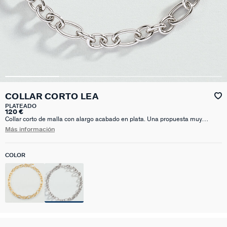
COLLAR CORTO LEA
PLATEADO
120 €
Collar corto de malla con alargo acabado en plata. Una propuesta muy
parisina que arreglará todos tus looks. Las mallas son tendencia absoluta,
Más información
¡tienes que tener al menos una en el joyero!. Esta joya mide 420 mm con un
alargo extra de 50 mm
COLOR