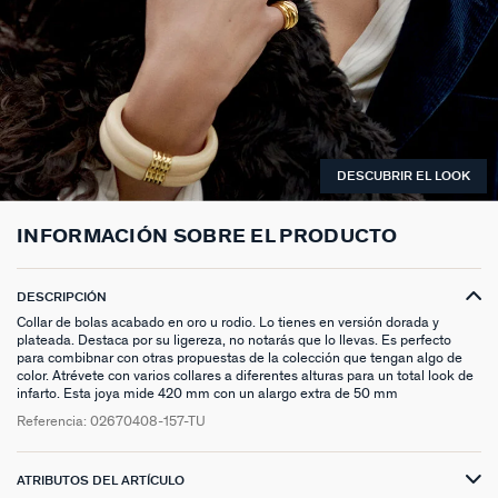
ANILLOS HASTA -50%
N13
COLLAR MIDI
CRIOLLAS
TOBILLERA
ANILLOS DORADOS
MEDALLAS
PIERCING CRIOLLA
MADELEINE
CINTURONES
MOMENT
COLGANTES HASTA -50%
PRISMA
CADENA
PIERCINGS
PULSERAS MOMENT
ANILLOS PLATEADOS
PIEDRAS NATURALES
PIERCING ACCESORIOS
TALISMANS
LLAVEROS
CONTÁCTANOS
PIERCINGS HASTA -50%
BEST SELLERS
COLGANTE
PENDIENTES
PULSERAS DORADAS
CHARMS MINIS
SET DE PENDIENTES
SACRÉ CŒUR
EXTENSOR DE CADENAS
ACCESORIOS HASTA -50%
COLLARES DORADO
PENDIENTES DORADOS
PULSERAS PLATEADAS
COLLARES COMPATIBLES
PIERCING PIEDRAS NATURALES
SEGUNDA PIEL
DESCUBRIR EL LOOK
PLATA DE LEY HASTA -50%
COLLARES PLATEADOS
PENDIENTES PLATEADOS
PENDIENTES COMPATIBLES
PERFORACIONES
BELOVED
INFORMACIÓN SOBRE EL PRODUCTO
NUESTROS LOOKS
NUESTROS LOOKS
1974
COMPONER MI JOYA
PIERCINGS DORADOS
LUCKY
DESCRIPCIÓN
Collar de bolas acabado en oro u rodio. Lo tienes en versión dorada y
plateada. Destaca por su ligereza, no notarás que lo llevas. Es perfecto
PIERCINGS PLATEADOS
PALAIS ROYAL
para combibnar con otras propuestas de la colección que tengan algo de
color. Atrévete con varios collares a diferentes alturas para un total look de
infarto. Esta joya mide 420 mm con un alargo extra de 50 mm
PONT DES ARTS
Referencia:
02670408-157-TU
CANDY
ATRIBUTOS DEL ARTÍCULO