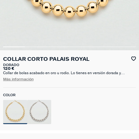
COLLAR CORTO PALAIS ROYAL
DORADO
120 €
Collar de bolas acabado en oro u rodio. Lo tienes en versión dorada y
plateada. Destaca por su ligereza, no notarás que lo llevas. Es perfecto para
Más información
combibnar con otras propuestas de la colección que tengan algo de color.
Atrévete con varios collares a diferentes alturas para un total look de infarto.
Esta joya mide 420 mm con un alargo extra de 50 mm
COLOR