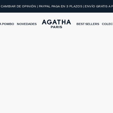
BRIR EL LOOK
 CAMBIAR DE OPINIÓN | PAYPAL PAGA EN 3 PLAZOS | ENVÍO GRATIS A 
A POMBO
NOVEDADES
BEST SELLERS
COLEC