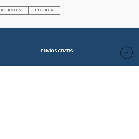
OLGANTES
CHOKER
ENVÍOS GRATIS*
AÑADIR A LA CESTA
ACTO
NEWSLETTER
CTANOS
REGÍSTRATE
RENCIAS DE LAS
ES
Regístrate y obtén un 10% de descuento en tu próximo
pedido.