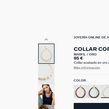
JOYERÍA ONLINE DE 
COLLAR CO
MARFIL / ORO
95 €
Collar acabado en oro d
Una apuesta de lo más
Más información
llevar en tu día a día y
420 mm con un alargo
COLOR