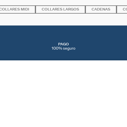
COLLARES MIDI
COLLARES LARGOS
CADENAS
C
PAGO
100% seguro
SERVICIOS
EVENTOS
CONT
PERFORACIONES
NAVIDAD
CONTÁ
IENDAS
SERVICIO POST VENTA
SAN VALENTÍN
AYUDA
CAMBIOS Y
DÍA DE LA MADRE
PREFE
DEVOLUCIONES
BLACK FRIDAY
COOKI
CUIDADO DE LAS JOYAS
REBAJAS