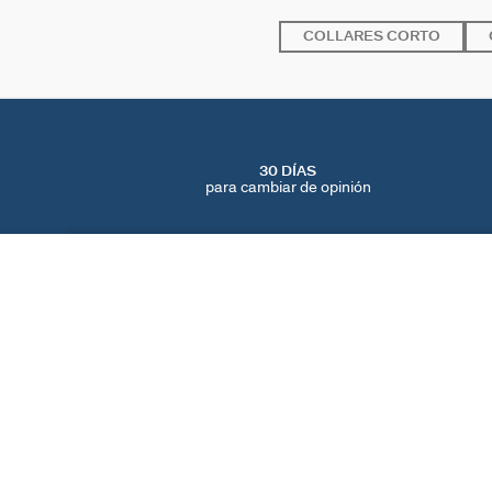
COLLARES CORTO
30 DÍAS
para cambiar de opinión
COLLAR CORTO ROYAL
Marfil / Oro
95 €
ENCUENTRA UNA TIENDA
AGATHA
NUESTRA HISTORIA
LOCALIZADOR DE T