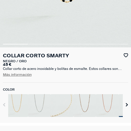
COLLAR CORTO SMARTY
NEGRO / ORO
45 €
Collar corto de acero inoxidable y bolitas de esmalte. Estos collares son
ideales para el día a día. Combínalos entre sí a varias alturas para un total
Más información
look súper original y favorecedor. Esta joya mide 375 mm con un alargo extra
de 50 mm
COLOR