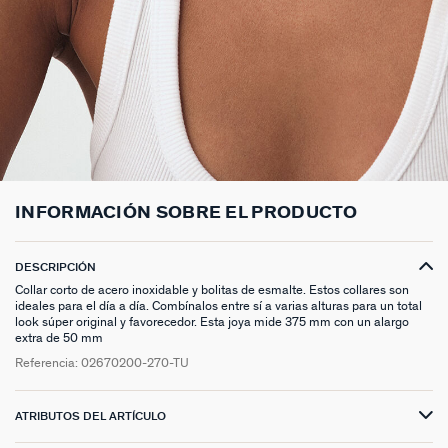
ANILLOS HASTA -50%
N13
COLLAR MIDI
CRIOLLAS
TOBILLERA
ANILLOS DORADOS
MEDALLAS
PIERCING CRIOLLA
MADELEINE
CINTURONES
MOMENT
COLGANTES HASTA -50%
PRISMA
CADENA
PIERCINGS
PULSERAS MOMENT
ANILLOS PLATEADOS
PIEDRAS NATURALES
PIERCING ACCESORIOS
TALISMANS
LLAVEROS
CONTÁCTANOS
PIERCINGS HASTA -50%
BEST SELLERS
COLGANTE
PENDIENTES
PULSERAS DORADAS
CHARMS MINIS
SET DE PENDIENTES
SACRÉ CŒUR
EXTENSOR DE CADENAS
ACCESORIOS HASTA -50%
COLLARES DORADO
PENDIENTES DORADOS
PULSERAS PLATEADAS
COLLARES COMPATIBLES
PIERCING PIEDRAS NATURALES
SEGUNDA PIEL
PLATA DE LEY HASTA -50%
COLLARES PLATEADOS
PENDIENTES PLATEADOS
PENDIENTES COMPATIBLES
PERFORACIONES
BELOVED
INFORMACIÓN SOBRE EL PRODUCTO
NUESTROS LOOKS
NUESTROS LOOKS
1974
COMPONER MI JOYA
PIERCINGS DORADOS
LUCKY
DESCRIPCIÓN
Collar corto de acero inoxidable y bolitas de esmalte. Estos collares son
ideales para el día a día. Combínalos entre sí a varias alturas para un total
PIERCINGS PLATEADOS
PALAIS ROYAL
look súper original y favorecedor. Esta joya mide 375 mm con un alargo
extra de 50 mm
PONT DES ARTS
Referencia:
02670200-270-TU
CANDY
ATRIBUTOS DEL ARTÍCULO