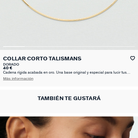
COLLAR CORTO TALISMANS
DORADO
40 €
Cadena rígida acabada en oro. Una base original y especial para lucir tus
colgantes que mas te representen y se adapten a tu look. Elige tu base,
Más información
añade tus colgantes favoritos y a disfrutar.
TAMBIÉN TE GUSTARÁ