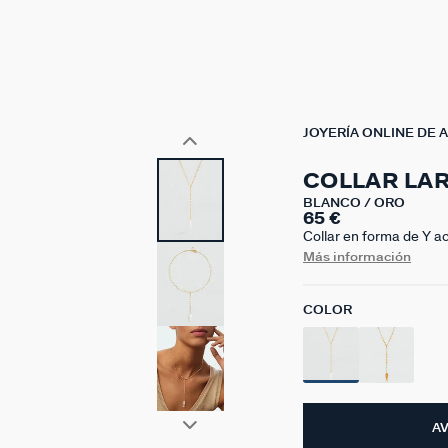
JOYERÍA ONLINE DE 
COLLAR LA
BLANCO / ORO
65 €
Collar en forma de Y a
en color nácar o ámbar
Más información
aportan un toque muy e
temporada y dar un aire
COLOR
con Calma, la nueva co
mide 400 mm con un a
A