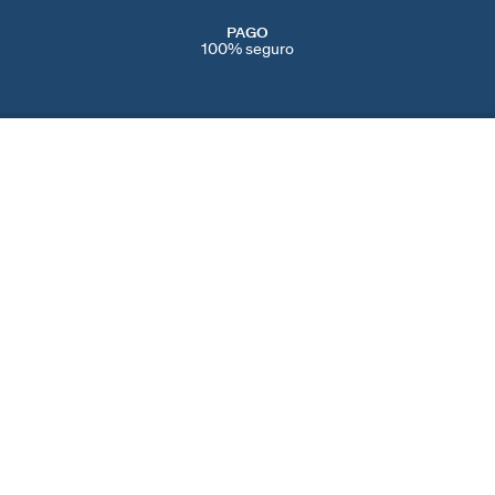
PAGO
100% seguro
SERVICIOS
EVENTOS
CONT
PERFORACIONES
NAVIDAD
CONTÁ
IENDAS
SERVICIO POST VENTA
SAN VALENTÍN
AYUDA
CAMBIOS Y
DÍA DE LA MADRE
PREFE
DEVOLUCIONES
BLACK FRIDAY
COOKI
CUIDADO DE LAS JOYAS
REBAJAS
SPAIN