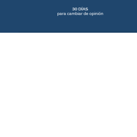
30 DÍAS
para cambiar de opinión
COLLAR LARGO CALMA
Blanco / Oro
65 €
ENCUENTRA UNA TIENDA
AGATHA
NUESTRA HISTORIA
LOCALIZADOR DE T
© 2026 Agatha