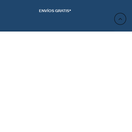
ENVÍOS GRATIS*
AVÍSAME POR CORREO
ELECTRÓNICO
ACTO
NEWSLETTER
CTANOS
REGÍSTRATE
RENCIAS DE LAS
ES
Regístrate y obtén un 10% de descuento en tu próximo
pedido.