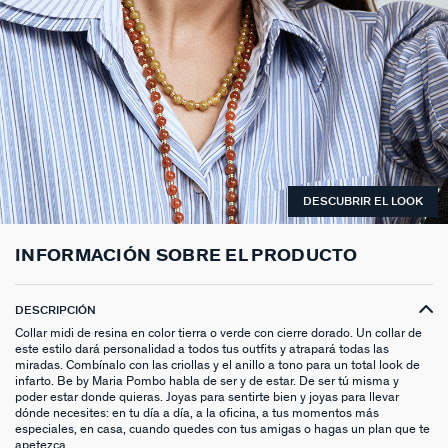
ANILLOS HASTA -50%
N13
COLLAR MIDI
CRIOLLAS
TOBILLERA
ANILLOS DORADOS
MEDALLAS
PIERCING CRIOLLA
MADELEINE
CINTURONES
MOMENT
COLGANTES HASTA -50%
PRISMA
CADENA
PIERCINGS
PULSERAS MOMENT
ANILLOS PLATEADOS
PIEDRAS NATURALES
PIERCING ACCESORIOS
TALISMANS
LLAVEROS
CONTÁCTANOS
PIERCINGS HASTA -50%
BEST SELLERS
COLGANTE
PENDIENTES
PULSERAS DORADAS
CHARMS MINIS
SET DE PENDIENTES
SACRÉ CŒUR
EXTENSOR DE CADENAS
ACCESORIOS HASTA -50%
COLLARES DORADO
PENDIENTES DORADOS
PULSERAS PLATEADAS
COLLARES COMPATIBLES
PIERCING PIEDRAS NATURALES
SEGUNDA PIEL
PLATA DE LEY HASTA -50%
COLLARES PLATEADOS
PENDIENTES PLATEADOS
PENDIENTES COMPATIBLES
PERFORACIONES
BELOVED
DESCUBRIR EL LOOK
NUESTROS LOOKS
NUESTROS LOOKS
1974
INFORMACIÓN SOBRE EL PRODUCTO
COMPONER MI JOYA
PIERCINGS DORADOS
LUCKY
PIERCINGS PLATEADOS
PALAIS ROYAL
DESCRIPCIÓN
Collar midi de resina en color tierra o verde con cierre dorado. Un collar de
este estilo dará personalidad a todos tus outfits y atrapará todas las
PONT DES ARTS
miradas. Combínalo con las criollas y el anillo a tono para un total look de
infarto. Be by Maria Pombo habla de ser y de estar. De ser tú misma y
poder estar donde quieras. Joyas para sentirte bien y joyas para llevar
CANDY
dónde necesites: en tu día a día, a la oficina, a tus momentos más
especiales, en casa, cuando quedes con tus amigas o hagas un plan que te
apetezca.