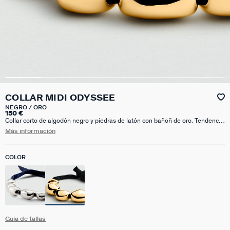
COLLAR MIDI ODYSSEE
NEGRO / ORO
150 €
Collar corto de algodón negro y piedras de latón con bañoñ de oro. Tendencia
absoluta, este collar aportará el toque definitivo a cualquier look que te
Más información
pongas.
COLOR
Guía de tallas