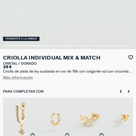
PENDIENTE A LA UNIDAD
CRIOLLA INDIVIDUAL MIX & MATCH
CRISTAL / DORADO
35 €
Criolla de plata de ley acabada en oro de 18k con colgante sol con circonitas.
Un básico que no puede faltar en tu joyero y que viene pisando fuerte esta
Más información
temporada. Decora tu oreja con nuestros pendientes Mix& Match vendidos a
la unidad y encuentra tu match perfecto.
PARA COMPLETAR CON