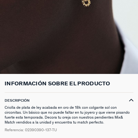
ANILLOS HASTA -50%
N13
COLLAR MIDI
CRIOLLAS
TOBILLERA
ANILLOS DORADOS
MEDALLAS
PIERCING CRIOLLA
MADELEINE
CINTURONES
MOMENT
COLGANTES HASTA -50%
PRISMA
CADENA
PIERCINGS
PULSERAS MOMENT
ANILLOS PLATEADOS
PIEDRAS NATURALES
PIERCING ACCESORIOS
TALISMANS
LLAVEROS
CONTÁCTANOS
PIERCINGS HASTA -50%
BEST SELLERS
COLGANTE
PENDIENTES
PULSERAS DORADAS
CHARMS MINIS
SET DE PENDIENTES
SACRÉ CŒUR
EXTENSOR DE CADENAS
ACCESORIOS HASTA -50%
COLLARES DORADO
PENDIENTES DORADOS
PULSERAS PLATEADAS
COLLARES COMPATIBLES
PIERCING PIEDRAS NATURALES
SEGUNDA PIEL
PLATA DE LEY HASTA -50%
COLLARES PLATEADOS
PENDIENTES PLATEADOS
PENDIENTES COMPATIBLES
PERFORACIONES
BELOVED
NUESTROS LOOKS
NUESTROS LOOKS
1974
COMPONER MI JOYA
PIERCINGS DORADOS
LUCKY
INFORMACIÓN SOBRE EL PRODUCTO
PIERCINGS PLATEADOS
PALAIS ROYAL
DESCRIPCIÓN
Criolla de plata de ley acabada en oro de 18k con colgante sol con
PONT DES ARTS
circonitas. Un básico que no puede faltar en tu joyero y que viene pisando
fuerte esta temporada. Decora tu oreja con nuestros pendientes Mix&
Match vendidos a la unidad y encuentra tu match perfecto.
CANDY
Referencia:
02390390-137-TU