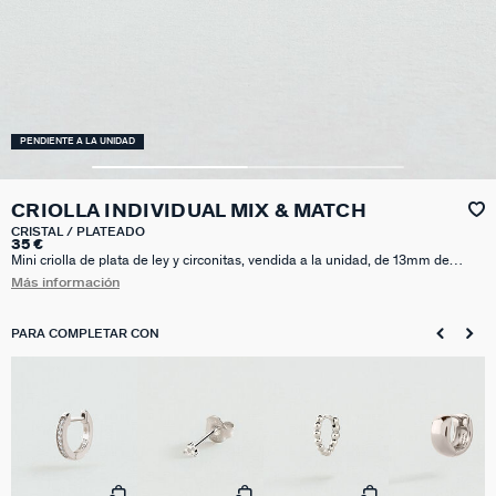
PENDIENTE A LA UNIDAD
CRIOLLA INDIVIDUAL MIX & MATCH
CRISTAL / PLATEADO
35 €
Mini criolla de plata de ley y circonitas, vendida a la unidad, de 13mm de
diámetro. El diseño de esta criolla es exclusivo y muy especial, por eso queda
Más información
bien a todo el mundo.Hay que tener cuidado con el cierre, se puede aflojar
con facilidad pero se soluciona fácilmente levantando un poco el perno..
PARA COMPLETAR CON