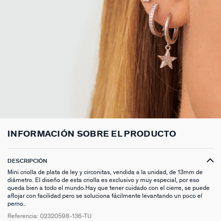
ANILLOS HASTA -50%
N13
COLLAR MIDI
CRIOLLAS
TOBILLERA
ANILLOS DORADOS
MEDALLAS
PIERCING CRIOLLA
MADELEINE
CINTURONES
MOMENT
COLGANTES HASTA -50%
PRISMA
CADENA
PIERCINGS
PULSERAS MOMENT
ANILLOS PLATEADOS
PIEDRAS NATURALES
PIERCING ACCESORIOS
TALISMANS
LLAVEROS
CONTÁCTANOS
PIERCINGS HASTA -50%
BEST SELLERS
COLGANTE
PENDIENTES
PULSERAS DORADAS
CHARMS MINIS
SET DE PENDIENTES
SACRÉ CŒUR
EXTENSOR DE CADENAS
ACCESORIOS HASTA -50%
COLLARES DORADO
PENDIENTES DORADOS
PULSERAS PLATEADAS
COLLARES COMPATIBLES
PIERCING PIEDRAS NATURALES
SEGUNDA PIEL
PLATA DE LEY HASTA -50%
COLLARES PLATEADOS
PENDIENTES PLATEADOS
PENDIENTES COMPATIBLES
PERFORACIONES
BELOVED
NUESTROS LOOKS
NUESTROS LOOKS
1974
COMPONER MI JOYA
PIERCINGS DORADOS
LUCKY
INFORMACIÓN SOBRE EL PRODUCTO
PIERCINGS PLATEADOS
PALAIS ROYAL
DESCRIPCIÓN
Mini criolla de plata de ley y circonitas, vendida a la unidad, de 13mm de
PONT DES ARTS
diámetro. El diseño de esta criolla es exclusivo y muy especial, por eso
queda bien a todo el mundo.Hay que tener cuidado con el cierre, se puede
aflojar con facilidad pero se soluciona fácilmente levantando un poco el
CANDY
perno..
Referencia:
02320598-136-TU