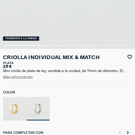
PENDIENTE A LA UNIDAD
CRIOLLA INDIVIDUAL MIX & MATCH
PLATA
25 €
Mini criolla de plata de ley, vendida a la unidad, de 11mm de diámetro. El
diseño de esta criolla es exclusivo y muy especial, por eso queda bien a todo
Más información
el mundo.Hay que tener cuidado con el cierre, se puede aflojar con facilidad
pero se soluciona fácilmente levantando un poco el perno.
COLOR
PARA COMPLETAR CON