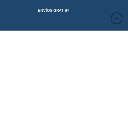
ENVÍOS GRATIS*
AÑADIR A LA CESTA
ACTO
NEWSLETTER
CTANOS
REGÍSTRATE
RENCIAS DE LAS
ES
Regístrate y obtén un 10% de descuento en tu próximo
pedido.