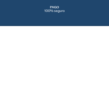
PAGO
100% seguro
SERVICIOS
EVENTOS
CONT
PERFORACIONES
NAVIDAD
CONTÁ
IENDAS
SERVICIO POST VENTA
SAN VALENTÍN
AYUDA
CAMBIOS Y
DÍA DE LA MADRE
PREFE
DEVOLUCIONES
BLACK FRIDAY
COOKI
CUIDADO DE LAS JOYAS
REBAJAS
SPAIN