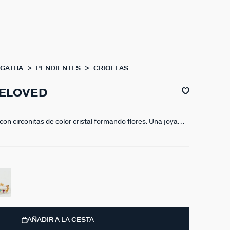
AGATHA
PENDIENTES
CRIOLLAS
BELOVED
 con circonitas de color cristal formando flores. Una joya
da la temporada y dar el toque ideal de luz y brillo. Beloved
ta para regalar y auto regalarse.
AÑADIR A LA CESTA