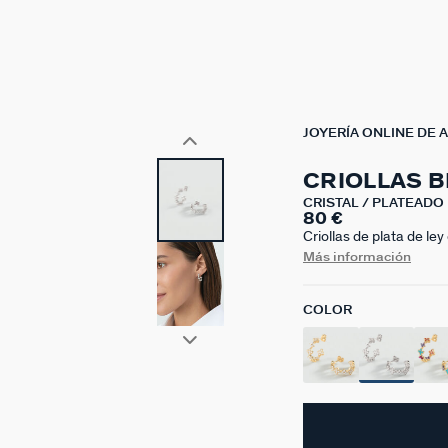
JOYERÍA ONLINE DE 
CRIOLLAS 
CRISTAL / PLATEADO
80 €
Criollas de plata de ley
intemporal para lucir to
Más información
es una colección perfec
COLOR