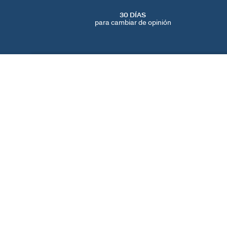
30 DÍAS
para cambiar de opinión
CRIOLLAS BELOVED
Cristal / Plateado
80 €
ENCUENTRA UNA TIENDA
AGATHA
NUESTRA HISTORIA
LOCALIZADOR DE T
© 2026 Agatha