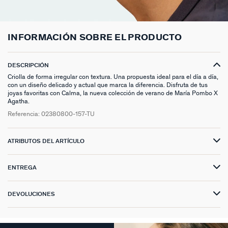
ANILLOS HASTA -50%
N13
COLLAR MIDI
CRIOLLAS
TOBILLERA
ANILLOS DORADOS
MEDALLAS
PIERCING CRIOLLA
MADELEINE
CINTURONES
MOMENT
COLGANTES HASTA -50%
PRISMA
CADENA
PIERCINGS
PULSERAS MOMENT
ANILLOS PLATEADOS
PIEDRAS NATURALES
PIERCING ACCESORIOS
TALISMANS
LLAVEROS
CONTÁCTANOS
INFORMACIÓN SOBRE EL PRODUCTO
PIERCINGS HASTA -50%
BEST SELLERS
COLGANTE
PENDIENTES
PULSERAS DORADAS
CHARMS MINIS
SET DE PENDIENTES
SACRÉ CŒUR
EXTENSOR DE CADENAS
DESCRIPCIÓN
ACCESORIOS HASTA -50%
COLLARES DORADO
PENDIENTES DORADOS
PULSERAS PLATEADAS
COLLARES COMPATIBLES
PIERCING PIEDRAS NATURALES
SEGUNDA PIEL
Criolla de forma irregular con textura. Una propuesta ideal para el día a día,
con un diseño delicado y actual que marca la diferencia. Disfruta de tus
PLATA DE LEY HASTA -50%
COLLARES PLATEADOS
PENDIENTES PLATEADOS
PENDIENTES COMPATIBLES
PERFORACIONES
BELOVED
joyas favoritas con Calma, la nueva colección de verano de María Pombo X
Agatha.
NUESTROS LOOKS
NUESTROS LOOKS
1974
Referencia:
02380800-157-TU
COMPONER MI JOYA
PIERCINGS DORADOS
LUCKY
ATRIBUTOS DEL ARTÍCULO
PIERCINGS PLATEADOS
PALAIS ROYAL
ENTREGA
PONT DES ARTS
DEVOLUCIONES
CANDY