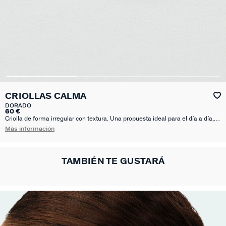
CRIOLLAS CALMA
DORADO
60 €
Criolla de forma irregular con textura. Una propuesta ideal para el día a día,
con un diseño delicado y actual que marca la diferencia. Disfruta de tus joyas
Más información
favoritas con Calma, la nueva colección de verano de María Pombo X Agatha.
TAMBIÉN TE GUSTARÁ