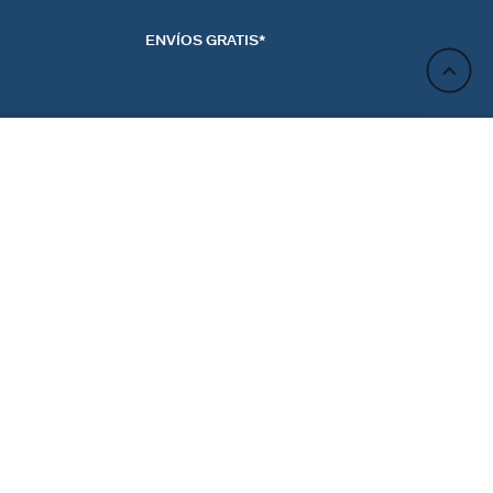
ENVÍOS GRATIS*
AÑADIR A LA CESTA
ACTO
NEWSLETTER
CTANOS
REGÍSTRATE
RENCIAS DE LAS
ES
Regístrate y obtén un 10% de descuento en tu próximo
pedido.