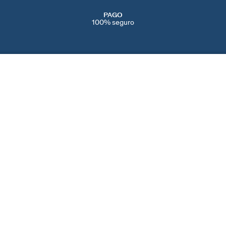
PAGO
100% seguro
SERVICIOS
EVENTOS
CONT
PERFORACIONES
NAVIDAD
CONTÁ
IENDAS
SERVICIO POST VENTA
SAN VALENTÍN
AYUDA
CAMBIOS Y
DÍA DE LA MADRE
PREFE
DEVOLUCIONES
BLACK FRIDAY
COOKI
CUIDADO DE LAS JOYAS
REBAJAS
SPAIN