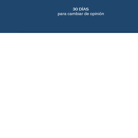
30 DÍAS
para cambiar de opinión
CRIOLLAS CREOLITA
Dorado
80 €
ENCUENTRA UNA TIENDA
AGATHA
NUESTRA HISTORIA
LOCALIZADOR DE T
© 2026 Agatha