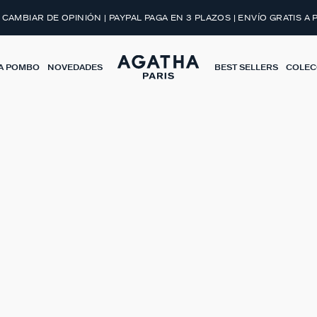
BRIR EL LOOK
 CAMBIAR DE OPINIÓN | PAYPAL PAGA EN 3 PLAZOS | ENVÍO GRATIS A 
A POMBO
NOVEDADES
BEST SELLERS
COLEC