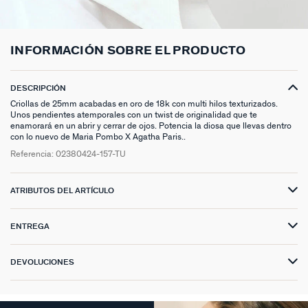
ANILLOS HASTA -50%
N13
COLLAR MIDI
CRIOLLAS
TOBILLERA
ANILLOS DORADOS
MEDALLAS
PIERCING CRIOLLA
MADELEINE
CINTURONES
MOMENT
COLGANTES HASTA -50%
PRISMA
CADENA
PIERCINGS
PULSERAS MOMENT
ANILLOS PLATEADOS
PIEDRAS NATURALES
PIERCING ACCESORIOS
TALISMANS
LLAVEROS
CONTÁCTANOS
INFORMACIÓN SOBRE EL PRODUCTO
PIERCINGS HASTA -50%
BEST SELLERS
COLGANTE
PENDIENTES
PULSERAS DORADAS
CHARMS MINIS
SET DE PENDIENTES
SACRÉ CŒUR
EXTENSOR DE CADENAS
DESCRIPCIÓN
ACCESORIOS HASTA -50%
COLLARES DORADO
PENDIENTES DORADOS
PULSERAS PLATEADAS
COLLARES COMPATIBLES
PIERCING PIEDRAS NATURALES
SEGUNDA PIEL
Criollas de 25mm acabadas en oro de 18k con multi hilos texturizados.
Unos pendientes atemporales con un twist de originalidad que te
PLATA DE LEY HASTA -50%
COLLARES PLATEADOS
PENDIENTES PLATEADOS
PENDIENTES COMPATIBLES
PERFORACIONES
BELOVED
enamorará en un abrir y cerrar de ojos. Potencia la diosa que llevas dentro
con lo nuevo de Maria Pombo X Agatha Paris..
NUESTROS LOOKS
NUESTROS LOOKS
1974
Referencia:
02380424-157-TU
COMPONER MI JOYA
PIERCINGS DORADOS
LUCKY
ATRIBUTOS DEL ARTÍCULO
PIERCINGS PLATEADOS
PALAIS ROYAL
ENTREGA
PONT DES ARTS
DEVOLUCIONES
CANDY