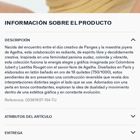
ANILLOS HASTA -50%
N13
COLLAR MIDI
CRIOLLAS
TOBILLERA
ANILLOS DORADOS
MEDALLAS
PIERCING CRIOLLA
MADELEINE
CINTURONES
MOMENT
COLGANTES HASTA -50%
PRISMA
CADENA
PIERCINGS
PULSERAS MOMENT
ANILLOS PLATEADOS
PIEDRAS NATURALES
PIERCING ACCESORIOS
TALISMANS
LLAVEROS
CONTÁCTANOS
INFORMACIÓN SOBRE EL PRODUCTO
PIERCINGS HASTA -50%
BEST SELLERS
COLGANTE
PENDIENTES
PULSERAS DORADAS
CHARMS MINIS
SET DE PENDIENTES
SACRÉ CŒUR
EXTENSOR DE CADENAS
DESCRIPCIÓN
ACCESORIOS HASTA -50%
COLLARES DORADO
PENDIENTES DORADOS
PULSERAS PLATEADAS
COLLARES COMPATIBLES
PIERCING PIEDRAS NATURALES
SEGUNDA PIEL
Nacida del encuentro entre el dúo creativo de Pangea y la maestría joyera
de Agatha, esta colaboración es radiante, de espíritu libre y decididamente
PLATA DE LEY HASTA -50%
COLLARES PLATEADOS
PENDIENTES PLATEADOS
PENDIENTES COMPATIBLES
PERFORACIONES
BELOVED
creativa. Inspirada en una feminidad parisina audaz, colorida y vibrante,
esta colección fusiona la energía alegre y gráfica imaginada por Colombine
Jubert y Laetitia Rouget con el savoir-faire de Agatha. Diseñados en París y
NUESTROS LOOKS
NUESTROS LOOKS
1974
elaborados en latón bañado en oro de 18 quilates (750/1000), estos
pendientes de aro presentan una construcción reversible que revela dos
interpretaciones distintas según el lado que se use. Adornados con una
COMPONER MI JOYA
PIERCINGS DORADOS
LUCKY
perla en tonos contrastantes, exploran la idea de dualidad y movimiento
dentro de una estética gráfica y en constante evolución.
PIERCINGS PLATEADOS
PALAIS ROYAL
Referencia:
02381637-154-TU
PONT DES ARTS
ATRIBUTOS DEL ARTÍCULO
CANDY
ENTREGA