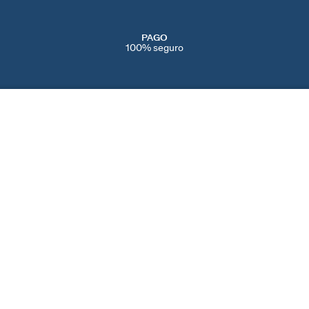
PAGO
100% seguro
SERVICIOS
EVENTOS
CONT
PERFORACIONES
NAVIDAD
CONTÁ
IENDAS
SERVICIO POST VENTA
SAN VALENTÍN
AYUDA
CAMBIOS Y
DÍA DE LA MADRE
PREFE
DEVOLUCIONES
BLACK FRIDAY
COOKI
CUIDADO DE LAS JOYAS
REBAJAS
SPAIN