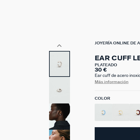
JOYERÍA ONLINE DE 
EAR CUFF L
PLATEADO
30 €
Ear cuff de acero inoxid
necesidad de perforaci
Más información
uno solo o combinarlos 
celeste, burdeos y blan
COLOR