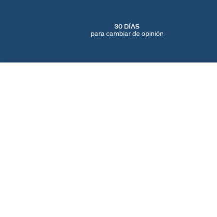
30 DÍAS
para cambiar de opinión
EAR CUFF LEO
Plateado
30 €
ENCUENTRA UNA TIENDA
AGATHA
NUESTRA HISTORIA
LOCALIZADOR DE T