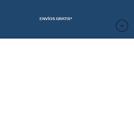
ENVÍOS GRATIS*
AÑADIR A LA CESTA
ACTO
NEWSLETTER
CTANOS
REGÍSTRATE
RENCIAS DE LAS
ES
Regístrate y obtén un 10% de descuento en tu próximo
pedido.