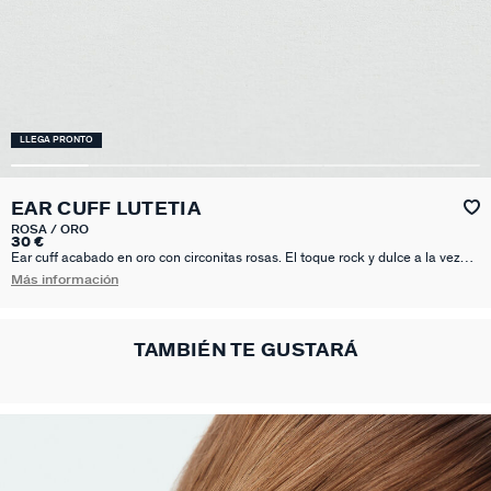
LLEGA PRONTO
EAR CUFF LUTETIA
ROSA / ORO
30 €
Ear cuff acabado en oro con circonitas rosas. El toque rock y dulce a la vez
para llevar la oreja mejor decorada del mundo. Un destello discreto para
Más información
verte guapa todo el rato.
TAMBIÉN TE GUSTARÁ