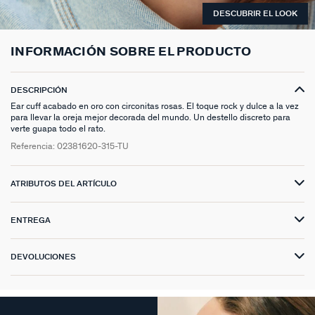
ANILLOS HASTA -50%
N13
COLLAR MIDI
CRIOLLAS
TOBILLERA
ANILLOS DORADOS
MEDALLAS
PIERCING CRIOLLA
MADELEINE
CINTURONES
MOMENT
DESCUBRIR EL LOOK
COLGANTES HASTA -50%
PRISMA
CADENA
PIERCINGS
PULSERAS MOMENT
ANILLOS PLATEADOS
PIEDRAS NATURALES
PIERCING ACCESORIOS
TALISMANS
LLAVEROS
CONTÁCTANOS
INFORMACIÓN SOBRE EL PRODUCTO
PIERCINGS HASTA -50%
BEST SELLERS
COLGANTE
PENDIENTES
PULSERAS DORADAS
CHARMS MINIS
SET DE PENDIENTES
SACRÉ CŒUR
EXTENSOR DE CADENAS
DESCRIPCIÓN
ACCESORIOS HASTA -50%
COLLARES DORADO
PENDIENTES DORADOS
PULSERAS PLATEADAS
COLLARES COMPATIBLES
PIERCING PIEDRAS NATURALES
SEGUNDA PIEL
Ear cuff acabado en oro con circonitas rosas. El toque rock y dulce a la vez
para llevar la oreja mejor decorada del mundo. Un destello discreto para
PLATA DE LEY HASTA -50%
COLLARES PLATEADOS
PENDIENTES PLATEADOS
PENDIENTES COMPATIBLES
PERFORACIONES
BELOVED
verte guapa todo el rato.
Referencia:
02381620-315-TU
NUESTROS LOOKS
NUESTROS LOOKS
1974
ATRIBUTOS DEL ARTÍCULO
COMPONER MI JOYA
PIERCINGS DORADOS
LUCKY
PIERCINGS PLATEADOS
PALAIS ROYAL
ENTREGA
PONT DES ARTS
DEVOLUCIONES
CANDY