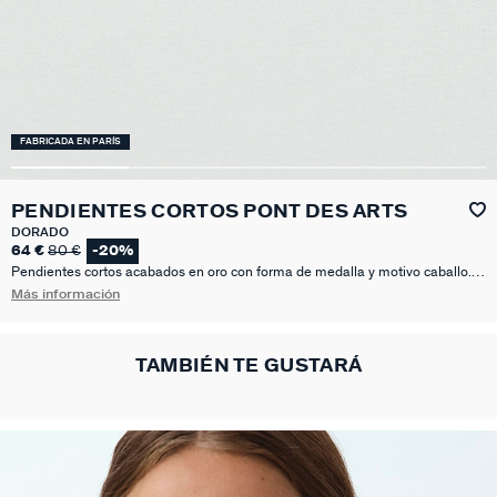
FABRICADA EN PARÍS
PENDIENTES CORTOS PONT DES ARTS
DORADO
64 €
80 €
-20%
Pendientes cortos acabados en oro con forma de medalla y motivo caballo.
Las medallas son tendencia absoluta y estos pendientes no te los puedes
Más información
perder.
TAMBIÉN TE GUSTARÁ