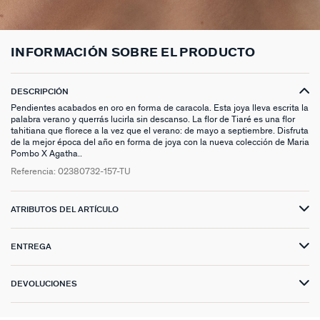
ANILLOS HASTA -50%
N13
COLLAR MIDI
CRIOLLAS
TOBILLERA
ANILLOS DORADOS
MEDALLAS
PIERCING CRIOLLA
MADELEINE
CINTURONES
MOMENT
COLGANTES HASTA -50%
PRISMA
CADENA
PIERCINGS
PULSERAS MOMENT
ANILLOS PLATEADOS
PIEDRAS NATURALES
PIERCING ACCESORIOS
TALISMANS
LLAVEROS
CONTÁCTANOS
INFORMACIÓN SOBRE EL PRODUCTO
PIERCINGS HASTA -50%
BEST SELLERS
COLGANTE
PENDIENTES
PULSERAS DORADAS
CHARMS MINIS
SET DE PENDIENTES
SACRÉ CŒUR
EXTENSOR DE CADENAS
DESCRIPCIÓN
ACCESORIOS HASTA -50%
COLLARES DORADO
PENDIENTES DORADOS
PULSERAS PLATEADAS
COLLARES COMPATIBLES
PIERCING PIEDRAS NATURALES
SEGUNDA PIEL
Pendientes acabados en oro en forma de caracola. Esta joya lleva escrita la
palabra verano y querrás lucirla sin descanso. La flor de Tiaré es una flor
PLATA DE LEY HASTA -50%
COLLARES PLATEADOS
PENDIENTES PLATEADOS
PENDIENTES COMPATIBLES
PERFORACIONES
BELOVED
tahitiana que florece a la vez que el verano: de mayo a septiembre. Disfruta
de la mejor época del año en forma de joya con la nueva colección de Maria
Pombo X Agatha..
NUESTROS LOOKS
NUESTROS LOOKS
1974
Referencia:
02380732-157-TU
COMPONER MI JOYA
PIERCINGS DORADOS
LUCKY
ATRIBUTOS DEL ARTÍCULO
PIERCINGS PLATEADOS
PALAIS ROYAL
ENTREGA
PONT DES ARTS
DEVOLUCIONES
CANDY