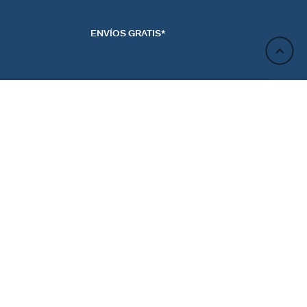
ENVÍOS GRATIS*
AÑADIR A LA CESTA
ACTO
NEWSLETTER
CTANOS
REGÍSTRATE
RENCIAS DE LAS
ES
Regístrate y obtén un 10% de descuento en tu próximo
pedido.