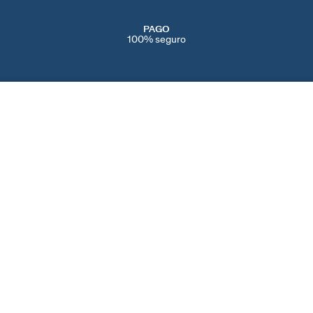
PAGO
100% seguro
SERVICIOS
EVENTOS
CONT
PERFORACIONES
NAVIDAD
CONTÁ
IENDAS
SERVICIO POST VENTA
SAN VALENTÍN
AYUDA
CAMBIOS Y
DÍA DE LA MADRE
PREFE
DEVOLUCIONES
BLACK FRIDAY
COOKI
CUIDADO DE LAS JOYAS
REBAJAS
SPAIN