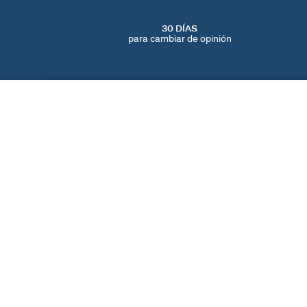
30 DÍAS
para cambiar de opinión
PENDIENTES DE CLIP CRIOLLAS
Dorado
32 €
40 €
ENCUENTRA UNA TIENDA
AGATHA
NUESTRA HISTORIA
LOCALIZADOR DE T
© 2026 Agatha