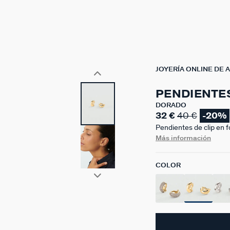
JOYERÍA ONLINE DE 
PENDIENTES
DORADO
32 €
40 €
-20%
Pendientes de clip en 
novedades en nuestra l
Más información
favorecedor.
COLOR