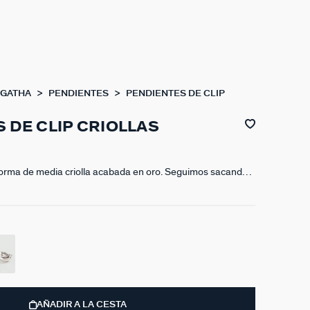
AGATHA
PENDIENTES
PENDIENTES DE CLIP
 DE CLIP CRIOLLAS
forma de media criolla acabada en oro. Seguimos sacando
ínea de pendientes de clip y este modelo es de lo más
AÑADIR A LA CESTA